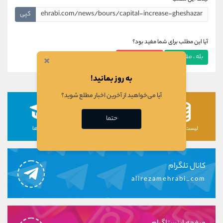
کپی
آیا این مطلب برای شما مفید بود؟
بله ، مفید بود
خیر ، مفید نبود
×
به روز بمانید!
آیا می‌خواهید از آخرین اخبار مطلع شوید؟
حتما
لیست رمزارزها
لیست سهام ها
دوره ها
کانال تلگرام
alirezamehrabi_com