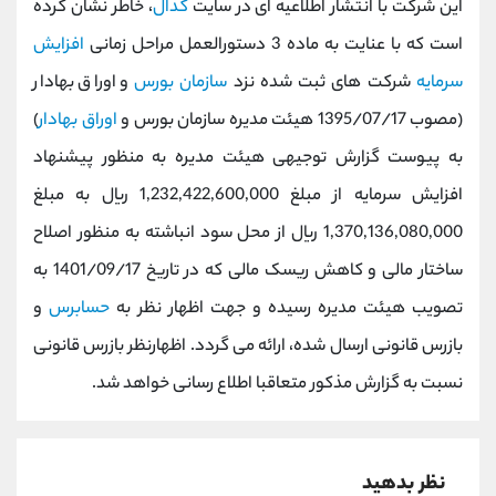
این شرکت با انتشار اطلاعیه ای در سایت
کدال
، خاطر نشان کرده
کانال بله
@alirezamehrabi_official
است که با عنایت به ماده 3 دستورالعمل مراحل زمانی
افزایش
سرمایه
شرکت های ثبت شده نزد
سازمان بورس
و اوراق بهادار
(مصوب 1395/07/17 هیئت مدیره سازمان بورس و
اوراق بهادار
)
به پیوست گزارش توجیهی هیئت مدیره به منظور پیشنهاد
افزایش سرمایه از مبلغ 1,232,422,600,000 ریال به مبلغ
1,370,136,080,000 ریال از محل سود انباشته به منظور اصلاح
ساختار مالی و کاهش ريسک مالی که در تاریخ 1401/09/17 به
تصویب هیئت مدیره رسیده و جهت اظهار نظر به
حسابرس
و
بازرس قانونی ارسال شده، ارائه می گردد. اظهارنظر بازرس قانونی
نسبت به گزارش مذکور متعاقبا اطلاع رسانی خواهد شد.
نظر بدهید