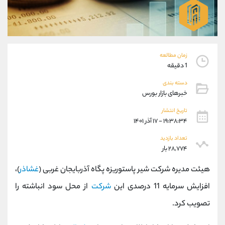
موبایل
09304891085
واتساپ
شروع گفتگو
تلگرام
@Armteam_admin_103
داخلی
103
زمان مطالعه
1 دقیقه
پشتیبان فروش
(فائزه تهرانی)
دسته بندی
موبایل
09101364784
خبرهای بازار بورس
واتساپ
شروع گفتگو
تلگرام
@Armteam_admin_104
تاریخ انتشار
۱۹:۳۸:۳۴ - ۱۷ آذر ۱۴۰۱
داخلی
104
تعداد بازدید
۲۸,۷۷۴ بار
اطلاعات تماس
(دفتر فروش)
تلفن
021-22021030
هیئت مدیره شرکت شیر پاستوریزه پگاه آذربایجان غربی (
غشاذر
)،
تلفن
021-22021040
افزایش سرمایه 11 درصدی این
شرکت
از محل سود انباشته را
بدون پیش شماره
90001030
تصویب کرد.
اینستاگرام
@alireza.mehrabii
کانال تلگرام
@alirezamehrabi_com