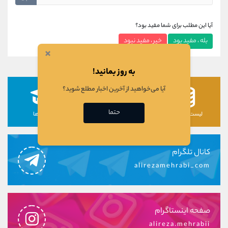
آیا این مطلب برای شما مفید بود؟
بله ، مفید بود
خیر ، مفید نبود
×
به روز بمانید!
آیا می‌خواهید از آخرین اخبار مطلع شوید؟
حتما
لیست رمزارزها
لیست سهام ها
دوره ها
کانال تلگرام
alirezamehrabi_com
صفحه اینستاگرام
alireza.mehrabii