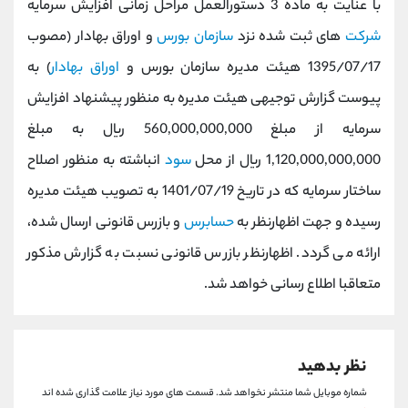
با عنایت به ماده 3 دستورالعمل مراحل زمانی افزایش سرمایه
کانال بله
@alirezamehrabi_official
شرکت
های ثبت شده نزد
سازمان بورس
و اوراق بهادار (مصوب
1395/07/17 هیئت مدیره سازمان بورس و
اوراق بهادار
) به
پیوست گزارش توجیهی هیئت مدیره به منظور پیشنهاد افزایش
سرمایه از مبلغ 560,000,000,000 ریال به مبلغ
1,120,000,000,000 ریال از محل
سود
انباشته به منظور اصلاح
ساختار سرمايه که در تاریخ 1401/07/19 به تصویب هیئت مدیره
رسیده و جهت اظهارنظر به
حسابرس
و بازرس قانونی ارسال شده،
ارائه می گردد. اظهارنظر بازرس قانونی نسبت به گزارش مذکور
متعاقبا اطلاع رسانی خواهد شد.
نظر بدهید
شماره موبایل شما منتشر نخواهد شد.
قسمت های مورد نیاز علامت گذاری شده اند