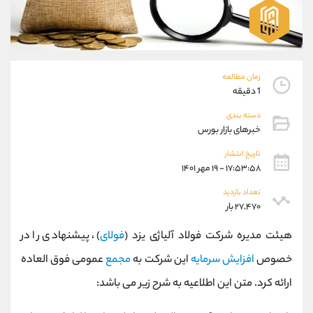
موبایل
09101364784
واتساپ
شروع گفتگو
تلگرام
@Armteam_admin_104
داخلی
104
زمان مطالعه
1 دقیقه
پشتیبان فروش
(محسن یزدی)
دسته بندی
موبایل
09304891085
خبرهای بازار بورس
واتساپ
شروع گفتگو
تلگرام
@Armteam_admin_103
تاریخ انتشار
۱۷:۵۳:۵۸ - ۱۹ مهر ۱۴۰۱
داخلی
103
تعداد بازدید
۲۷,۴۷۰ بار
اطلاعات تماس
(دفتر فروش)
تلفن
021-22021030
هیئت مدیره شرکت فولاد آلیاژی یزد (
فولای
)، پیشنهادی را در
تلفن
021-22021040
خصوص
افزایش سرمایه
این شرکت به
مجمع
عمومی فوق العاده
بدون پیش شماره
90001030
ارائه کرد. متن این اطلاعیه به شرح زیر می باشد:
اینستاگرام
@alireza.mehrabii
کانال تلگرام
@alirezamehrabi_com