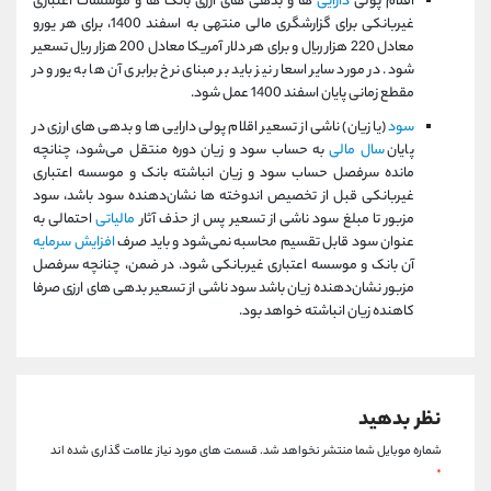
اقلام پولی
دارایی
ها و بدهی های ارزی بانک ها و موسسات اعتباری
کانال بله
@alirezamehrabi_official
غیربانکی برای گزارشگری مالی منتهی به اسفند 1400،‌ برای هر یورو
معادل 220 هزار ریال و برای هر دلار آمریکا معادل 200 هزار ریال تسعیر
شود. در مورد سایر اسعار نیز باید بر مبنای نرخ برابری آن ها به یورو در
مقطع زمانی پایان اسفند 1400 عمل شود.
سود
(یا زیان) ناشی از تسعیر اقلام پولی دارایی ها و بدهی های ارزی در
پایان
سال مالی
به حساب سود و زیان دوره منتقل می‌شود، چنانچه
مانده سرفصل حساب سود و زیان انباشته بانک و موسسه اعتباری
غیربانکی قبل از تخصیص اندوخته ها نشان‌دهنده سود باشد، سود
مزبور تا مبلغ سود ناشی از تسعیر پس از حذف آثار
مالیاتی
احتمالی به
عنوان سود قابل تقسیم محاسبه نمی‌شود و باید صرف
افزایش سرمایه
آن بانک و موسسه اعتباری غیربانکی شود. در ضمن، چنانچه سرفصل
مزبور نشان‌دهنده زیان باشد سود ناشی از تسعیر بدهی های ارزی صرفا
کاهنده زیان انباشته خواهد بود.
نظر بدهید
شماره موبایل شما منتشر نخواهد شد.
قسمت های مورد نیاز علامت گذاری شده اند
*