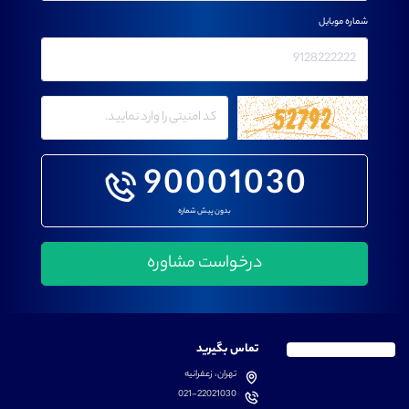
شماره موبایل
90001030
بدون پیش شماره
تماس بگیرید
تهران، زعفرانیه
021-22021030