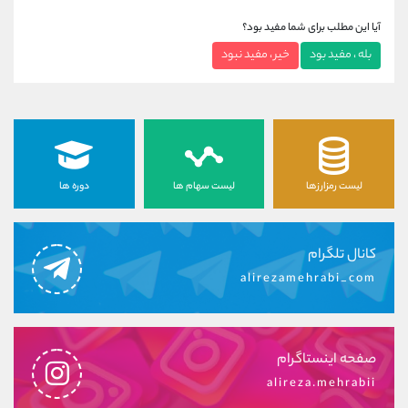
آیا این مطلب برای شما مفید بود؟
بله ، مفید بود
خیر ، مفید نبود
لیست رمزارزها
لیست سهام ها
دوره ها
کانال تلگرام
alirezamehrabi_com
صفحه اینستاگرام
alireza.mehrabii