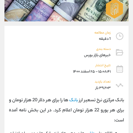
موبایل
09304891085
واتساپ
شروع گفتگو
تلگرام
@Armteam_admin_103
داخلی
103
زمان مطالعه
1 دقیقه
پشتیبان فروش
(یوسف فرخنده)
دسته بندی
موبایل
09194198792
خبرهای بازار بورس
واتساپ
شروع گفتگو
تلگرام
@Armteam_admin_33
تاریخ انتشار
۱۵:۰۸:۴۱ - ۲۵ اسفند ۱۴۰۰
داخلی
118
تعداد بازدید
۳۹,۲۰۳ بار
اطلاعات تماس
(دفتر فروش)
تلفن
021-22021030
بانک مرکزی نرخ تسعیر ارز
بانک
ها را برای هر دلار 20 هزار تومان و
تلفن
021-22021040
برای هر یورو 22 هزار تومان اعلام کرد. در این بخش نامه آمده
بدون پیش شماره
90001030
است:
اینستاگرام
@alireza.mehrabii
کانال تلگرام
@alirezamehrabi_com