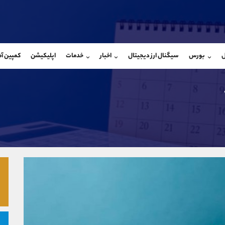
بان فروش
پشتیبان فروش
(فائزه تهرانی)
(یوسف فرخنده)
ل
بورس
سیگنال ارز دیجیتال
اخبار
خدمات
اپلیکیشن
کمپین آ
09101364784
موبایل
9194198792
شروع گفتگو
واتساپ
شروع گفتگ
@Armteam_admin_104
تلگرام
Armteam_admin_33
104
داخلی
8