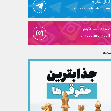
کانال تلگرام
alirezamehrabi_com
صفحه اینستاگرام
alireza.mehrabii
رین ها