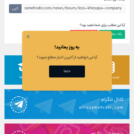
کپی
آیا این مطلب برای شما مفید بود؟
بله ، مفید بود
خیر ، مفید نبود
×
به روز بمانید!
آیا می‌خواهید از آخرین اخبار مطلع شوید؟
حتما
لیست رمزارزها
لیست سهام ها
دوره ها
کانال تلگرام
alirezamehrabi_com