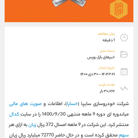
موبایل
09194198792
واتساپ
شروع گفتگو
تلگرام
@Armteam_admin_33
داخلی
118
زمان مطالعه
1 دقیقه
پشتیبان فروش
(ایمان پوراسماعیلی)
دسته بندی
موبایل
09927779040
خبرهای بازار بورس
واتساپ
شروع گفتگو
تلگرام
@Armteam_admin_por
تاریخ انتشار
۱۴:۴۳:۲۱ - ۳۰ دی ۱۴۰۰
داخلی
107
تعداد بازدید
۳۰,۶۶۲ بار
اطلاعات تماس
(دفتر فروش)
تلفن
021-22021030
شرکت خودروسازی سایپا (
خساپا
)، اطلاعات و
صورت های مالی
تلفن
021-22021040
میاندوره ای دوره 9 ماهه منتهی 1400/9/30 را در سایت
کدال
بدون پیش شماره
90001030
منتشر کرد. این شرکت در 9 ماهه امسال 372 ریال
زیان
به ازای هر
اینستاگرام
@alireza.mehrabii
کانال تلگرام
@alirezamehrabi_com
سهم
محقق کرده است و در حال حاضر 72770 میلیارد ریال زیان