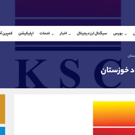
بان فروش
پشتیبان فروش
(ایمان پوراسماعیلی)
(محسن یزدی)
ل
بورس
سیگنال ارز دیجیتال
اخبار
خدمات
اپلیکیشن
کمپین آ
09927779040
موبایل
9304891085
شروع گفتگو
واتساپ
شروع گفتگ
@Armteam_admin_por
تلگرام
Armteam_admin_103
ستان
107
داخلی
03
اد خوزستان