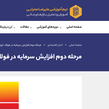
پشتیبان فروش
پشتی
(فائزه تهرانی)
صفحه اصلی
دوره‌های آموزشی
مقالات
ارز دیجیتا
موبایل
09101364784
موبایل
واتساپ
شروع گفتگو
واتساپ
تلگرام
@Armteam_admin_104
تلگرام
صفحه اصلی
اخبار اقتصادی
مرحله دوم افزایش سرمایه در فولاد خوز
داخلی
104
داخلی
مرحله دوم افزایش سرمایه در فول
اطلاعات تماس
(دفتر فروش)
تلفن
تلفن
بدون پیش شماره
اینستاگرام
کانال تلگرام
کانال بله