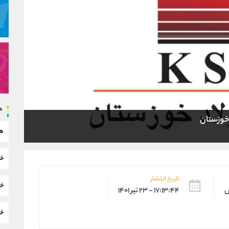
د
 خوزستان
هم
خب
تاریخ انتشار
خب
س
۱۷:۱۳:۴۴ - ۲۳ تیر ۱۴۰۱
خب