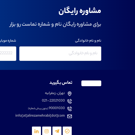
مشاوره رایگان
برای مشاوره رایگان نام و شماره تماست رو بزار
نام و نام خانوادگی
شماره موبای
تماس بگیرید
تهران، زعفرانیه
021-22021030
90001030
(بدون پیش شماره)
info[at]alirezamehrabi[dot]com