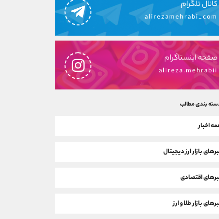
کانال تلگرام
alirezamehrabi_com
صفحه اینستاگرام
alireza.mehrabii
سته بندی مطالب
ه اخبار
رهای بازار ارز دیجیتال
رهای اقتصادی
رهای بازار طلا و ارز