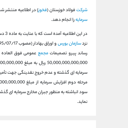
شرکت
فولاد خوزستان (
فخوز
) در اطلاعیه منتشر ش
سرمایه
را انجام دهد.
در ای
نزد
سازمان بورس
و اوراق بهادار (مصوب 1395/07/17 هیئت مدیره سازمان بورس و
رساند پیرو تصمیمات
مجمع
سرمايه ای گذشته و عدم خروج نقدينگی جهت تأمين
سود انباشته به منظور جبران مخارج سرمايه ای گذ
نماید.