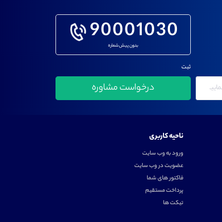
90001030
بدون پیش شماره
ثبت
ناحیه کاربری
ورود به وب سایت
عضویت در وب سایت
فاکتور های شما
پرداخت مستقیم
تیکت ها