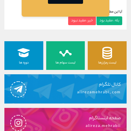
آیا این مطلب برای شما مفید بود؟
بله ، مفید بود
خیر ، مفید نبود
لیست رمزارزها
لیست سهام ها
دوره ها
کانال تلگرام
alirezamehrabi_com
صفحه اینستاگرام
alireza.mehrabii