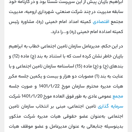
ابراهیم بازیان پیش از این سرپرست شستا بود و در کارنامه خود
کانال بله
@alirezamehrabi_official
سابقه مدیریت در چند شرکت صنعتی، شهرداری ارومیه، مدیریت
مجتمع
اقتصادی
کمیته امداد امام خمینی (ره)، مشاوره رئیس
کمیته امداده امام خمینی (ره) و...را دارد.
در این حکم، مدیرعامل سازمان تامین اجتماعی خطاب به ابراهیم
بازیان خاطر نشان کرده است که با استناد به بند (چ) ماده (12) و
بندهای (ج) و (چ) ماده (15) اساسنامه سازمان تامین اجتماعی و با
عنایت به بند (1) مصوبات دو هزار و بیست و یکمین جلسه مکرر
هیات مدیره محترم سازمان مورخ 1401/1/22 و صورت جلسه
مجمع
عمومی عادی به طور فوق العاده مورخ 1401/1/20 شرکت
سرمایه گذاری
تامین اجتماعی، مبنی بر انتخاب سازمان تامین
اجتماعی به‌عنوان عضو حقوقی هیات مدیره شرکت مذکور،
بدینوسیله جنابعالی به عنوان مدیرعامل و عضو موظف هیات