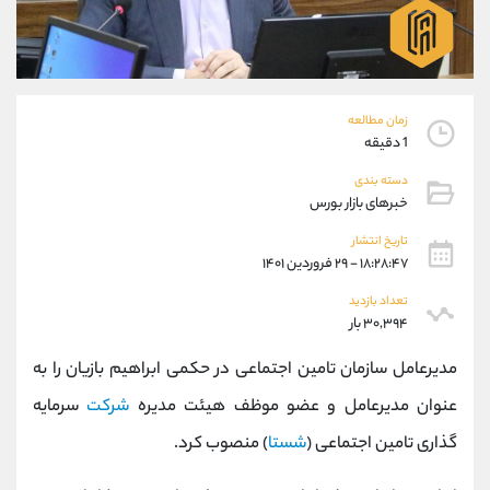
موبایل
09101364784
واتساپ
شروع گفتگو
تلگرام
@Armteam_admin_104
داخلی
104
زمان مطالعه
1 دقیقه
پشتیبان فروش
(محسن یزدی)
دسته بندی
موبایل
09304891085
خبرهای بازار بورس
واتساپ
شروع گفتگو
تلگرام
@Armteam_admin_103
تاریخ انتشار
۱۸:۲۸:۴۷ - ۲۹ فروردین ۱۴۰۱
داخلی
103
تعداد بازدید
۳۰,۳۹۴ بار
اطلاعات تماس
(دفتر فروش)
تلفن
021-22021030
مدیرعامل سازمان تامین اجتماعی در حکمی ابراهیم بازیان را به
تلفن
021-22021040
عنوان مدیرعامل و عضو موظف هیئت مدیره
شرکت
سرمایه
بدون پیش شماره
90001030
گذاری تامین اجتماعی (
شستا
) منصوب کرد.
اینستاگرام
@alireza.mehrabii
کانال تلگرام
@alirezamehrabi_com