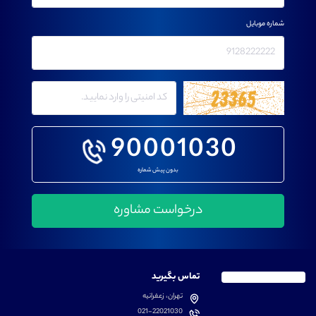
شماره موبایل
90001030
بدون پیش شماره
تماس بگیرید
تهران، زعفرانیه
021-22021030