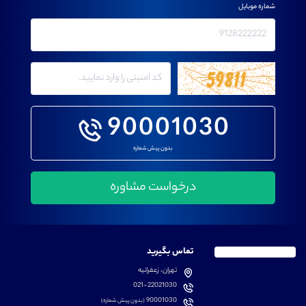
شماره موبایل
90001030
بدون پیش شماره
تماس بگیرید
تهران، زعفرانیه
021-22021030
90001030
(بدون پیش شماره)