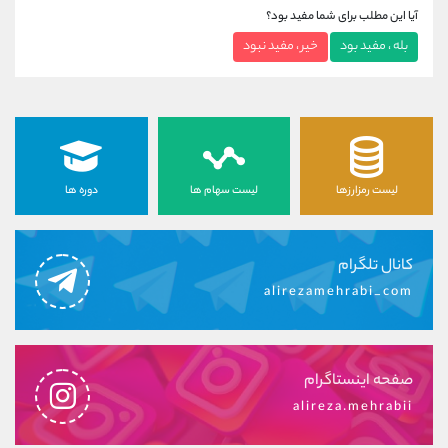
آیا این مطلب برای شما مفید بود؟
بله ، مفید بود
خیر ، مفید نبود
لیست رمزارزها
لیست سهام ها
دوره ها
کانال تلگرام
alirezamehrabi_com
صفحه اینستاگرام
alireza.mehrabii