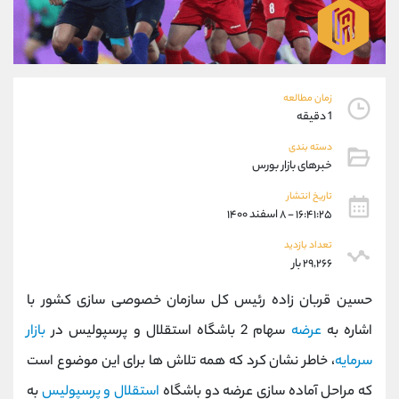
موبایل
09304891085
واتساپ
شروع گفتگو
تلگرام
@Armteam_admin_103
داخلی
103
زمان مطالعه
1 دقیقه
پشتیبان فروش
(یوسف فرخنده)
دسته بندی
موبایل
09194198792
خبرهای بازار بورس
واتساپ
شروع گفتگو
تلگرام
@Armteam_admin_33
تاریخ انتشار
۱۶:۴۱:۲۵ - ۸ اسفند ۱۴۰۰
داخلی
118
تعداد بازدید
۲۹,۲۶۶ بار
اطلاعات تماس
(دفتر فروش)
تلفن
021-22021030
حسین قربان زاده رئیس کل سازمان خصوصی سازی کشور با
تلفن
021-22021040
اشاره به
عرضه
سهام 2 باشگاه استقلال و پرسپولیس در
بازار
بدون پیش شماره
90001030
سرمایه
، خاطر نشان کرد که همه تلاش ها برای این موضوع است
اینستاگرام
@alireza.mehrabii
کانال تلگرام
@alirezamehrabi_com
که مراحل آماده سازی عرضه دو باشگاه
استقلال و پرسپولیس
به