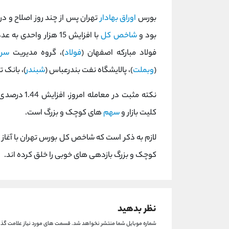
بورس
اوراق بهادار
بود و
شاخص کل
با افزایش 15 هزار واحدی به عدد 1,474,099 رسید. بیشترین تاثیر مثبت را سهام
فولاد مبارکه اصفهان (
فولاد
)، گروه مدیریت
سرم
(
وبملت
)، پالایشگاه نفت بندرعباس (
شبندر
)، بانک ت
نکته مثبت د
کلیت بازار و
سهم
های کوچک و بزرگ است.
کوچک و بزرگ بازدهی های خوبی را خلق کرده اند.
نظر بدهید
شماره موبایل شما منتشر نخواهد شد.
قسمت های مورد نیاز علامت گذا