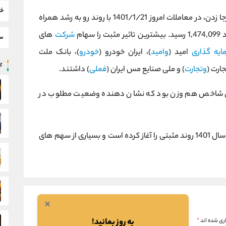
خب
تهران پس از چند روز اصلاح و درجا زدن، در معاملات امروز 1401/1/21 با روند رو به رشد همراه
شرکت
های
سط
ایه گذاری
امید (
وامید
)، ایران خودرو (
خودرو
)، بانک ملت
پر
جارت (
وتجارت
) و ملی صنایع مس ایران (
فملی
) داشتند.
ر معامله امروز، افزایش 1.44 درصدی شاخص هم وزن بود که نشان دهنده وضعیت مطلوب در
لازم به ذکر است که شاخص کل بورس تهران با آغاز سال 1401 روند مثبتی را آغاز کرده است و بسیاری از سهم های
×
به روز بمانید!
ری شده اند
*