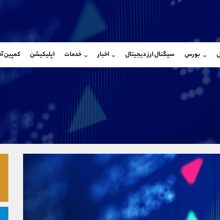
بان فروش
پشتیبان فروش
(ایمان پوراسماعیلی)
(یوسف فرخنده)
ل
بورس
سیگنال ارز دیجیتال
اخبار
خدمات
اپلیکیشن
کمپین آ
09927779040
موبایل
9194198792
شروع گفتگو
واتساپ
شروع گفتگ
@Armteam_admin_por
تلگرام
Armteam_admin_33
107
داخلی
8