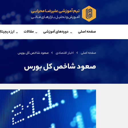
پشتیبان فروش
پشتی
(محسن یزدی)
صفحه اصلی
دوره‌های آموزشی
مقالات
ارز دیجیتا
موبایل
09304891085
موبایل
واتساپ
شروع گفتگو
واتساپ
تلگرام
@Armteam_admin_103
تلگرام
صفحه اصلی
اخبار اقتصادی
صعود شاخص کل بورس
داخلی
103
داخلی
صعود شاخص کل بورس
اطلاعات تماس
(دفتر فروش)
تلفن
تلفن
بدون پیش شماره
اینستاگرام
کانال تلگرام
کانال بله