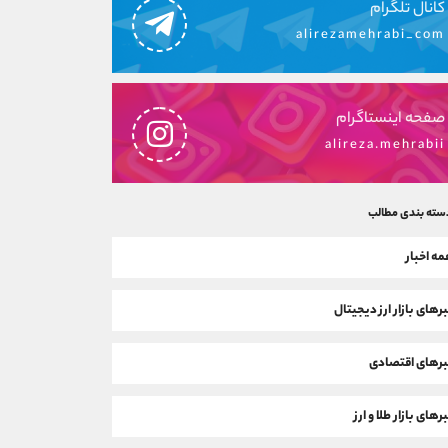
کانال تلگرام
alirezamehrabi_com
صفحه اینستاگرام
alireza.mehrabii
سته بندی مطالب
ه اخبار
رهای بازار ارز دیجیتال
رهای اقتصادی
رهای بازار طلا و ارز