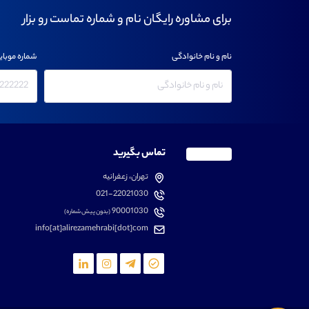
برای مشاوره رایگان نام و شماره تماست رو بزار
نام و نام خانوادگی
شماره موبای
تماس بگیرید
تهران، زعفرانیه
021-22021030
90001030
(بدون پیش شماره)
info[at]alirezamehrabi[dot]com