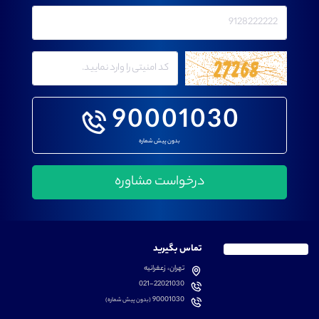
90001030
بدون پیش شماره
تماس بگیرید
تهران، زعفرانیه
021-22021030
90001030
(بدون پیش شماره)