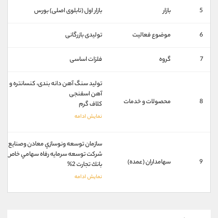
کانال بله
@alirezamehrabi_official
5
بازار
بازار اول (تابلوی اصلی) بورس
6
موضوع فعالیت
تولیدی بازرگانی
7
گروه
فلزات اساسی
تولید سنگ آهن دانه بندی، کنسانتره و گند
آهن اسفنجی
8
محصولات و خدمات
کلاف گرم
سازمان توسعه ونوسازي معادن وصنايع معدني 
شركت توسعه سرمايه رفاه سهامي خاص 1%
9
سهامداران (عمده)
بانك تجارت 2%