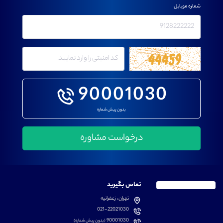
شماره موبایل
90001030
بدون پیش شماره
تماس بگیرید
تهران، زعفرانیه
021-22021030
90001030
(بدون پیش شماره)