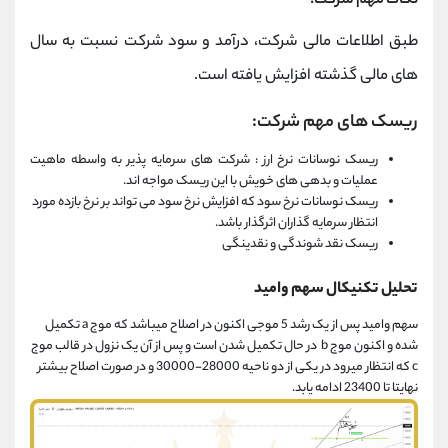
نکات مهم شرکت:
طبق اطلاعات مالی شرکت، درآمد و سود شرکت نسبت به سال
های مالی گذشته افزایش یافته است.
ریسک های مهم شرکت:
ریسک نوسانات نرخ ارز : شرکت های سرمایه پذیر به واسطه ماهیت
عملیات و بدهی های خویش با این ریسک مواجه اند.
ریسک نوسانات نرخ سود که افزایش نرخ سود می تواند بر نرخ بازده مورد
انتظار سرمایه گذاران اثرگذار باشد.
ریسک نقد شوندگی و نقدینگی
تحلیل تکنیکال سهم وامید
سهم وامید پس از یک رشد 5 موجی اکنون در اصلاح میباشد که موج a تکمیل
شده و اکنون موج b در حال تکمیل شدن است و پس از آن یک نزول در قالب موج
c که انتظار میرود در یکی از دو ناحیه 28000-30000 و در صورت اصلاح بیشتر
نهایتا تا 23400 ادامه یابد.