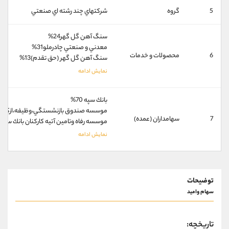
کانال بله
@alirezamehrabi_official
5
گروه
شرکتهاي چند رشته اي صنعتي
سنگ آهن گل گهر24%
معدني و صنعتي چادرملو31%
6
محصولات و خدمات
سنگ آهن گل گهر (حق تقدم)13%
بانك سپه 70%
موسسه صندوق بازنشستگي،وظيفه،ازكارافتاد
7
سهامداران (عمده)
موسسه رفاه وتامين آتيه كاركنان بانك سپه 4%
توضیحات
سهام وامید
تاریخچه: