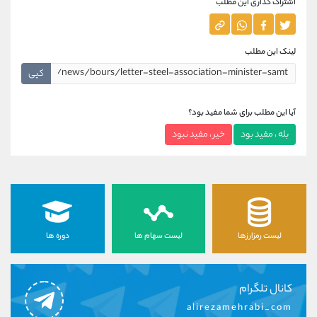
اشتراک گذاری این مطلب
لینک این مطلب
کپی
آیا این مطلب برای شما مفید بود؟
بله ، مفید بود
خیر ، مفید نبود
لیست رمزارزها
لیست سهام ها
دوره ها
کانال تلگرام
alirezamehrabi_com