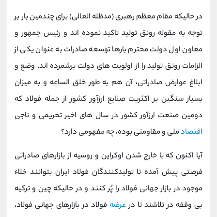
کانال بله
@alirezamehrabi_official
در حالیکه مقام معظم رهبری (مدظله العالی) برای چندمین بار بر
توجه به مقوله رونق تولید تاکید نموده اند و رئیس جمهور و
معاون اول دولت محترم بارها توسعه صادرات به عنوان یکی از
الزامات رونق تولید را از اولویت های دولت برشمرده اند، وضع و
ابلاغ عوارض صادراتی، آن هم به طور خلق الساعه و به میزان
بسیار سنگین بر اکثریت صنایع ارزآور کشور از جمله فولاد که
دومین صنعت ارزآور کشور در سال های اخیر تحریمی و ناجی
اقتصاد
ملی و مقاومتی بوده، چه مفهومی دارد؟
آیا اکنون که با خارج شدن اوکراین و روسیه از بازارهای صادراتی
فرصتی پیش آمده تا تولیدکنندگان فولاد ایران بتوانند خلاء
موجود در بازار جهانی فولاد را پُر کنند و در حالیکه چین و ترکیه
بی وقفه در تلاشند تا در
عرضه
فولاد در بازارهای جهانی فولاد،