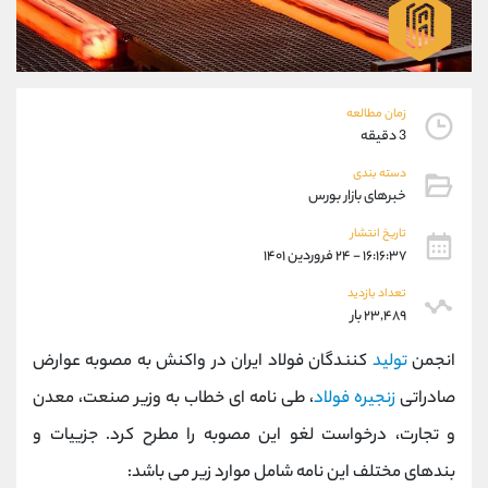
موبایل
09927779040
واتساپ
شروع گفتگو
تلگرام
@Armteam_admin_por
داخلی
107
زمان مطالعه
3 دقیقه
پشتیبان فروش
(یوسف فرخنده)
دسته بندی
موبایل
09194198792
خبرهای بازار بورس
واتساپ
شروع گفتگو
تاریخ انتشار
تلگرام
@Armteam_admin_33
۱۶:۱۶:۳۷ - ۲۴ فروردین ۱۴۰۱
داخلی
118
تعداد بازدید
۲۳,۴۸۹ بار
اطلاعات تماس
(دفتر فروش)
انجمن
تولید
کنندگان فولاد ایران در واکنش به مصوبه عوارض
تلفن
021-22021030
تلفن
021-22021040
صادراتی
زنجیره فولاد
، طی نامه ای خطاب به وزیر صنعت، معدن
بدون پیش شماره
90001030
و تجارت، درخواست لغو این مصوبه را مطرح کرد. جزییات و
اینستاگرام
@alireza.mehrabii
کانال تلگرام
@alirezamehrabi_com
بندهای مختلف این نامه شامل موارد زیر می باشد: