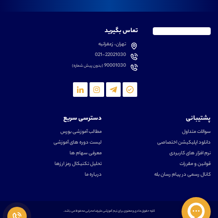
تماس بگیرید
تهران، زعفرانیه
021-22021030
90001030
(بدون پیش شماره)
پشتیبانی
دسترسی سریع
سوالات متداول
مطالب آموزشی بورس
دانلود اپلیکیشن اختصاصی
لیست دوره های آموزشی
نرم افزار های کاربردی
معرفی سهام ها
قوانین و مقررات
تحلیل تکنیکال رمز ارزها
کانال رسمی در پیام رسان بله
درباره ما
کلیه حقوق مادی و معنوی برای تیم آموزشی علیرضا محرابی محفوظ می باشد.