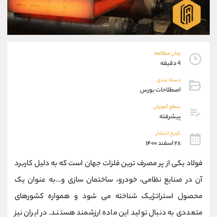
موبایل
09927779040
واتساپ
شروع گفتگو
تلگرام
@Armteam_admin_por
داخلی
107
زمان مطالعه
4 دقیقه
پشتیبان فروش
(فائزه تهرانی)
دسته بندی
موبایل
09101364784
اصطلاحات بورس
واتساپ
شروع گفتگو
تلگرام
@Armteam_admin_104
سطح آموزش
پیشرفته
داخلی
104
تاریخ انتشار
۲۸ اسفند ۱۴۰۰
اطلاعات تماس
(دفتر فروش)
تلفن
021-22021030
فولاد یکی از پر مصرف ترین فلزات جهان است که به دلیل کاربرد
تلفن
021-22021040
آن در صنایع نظامی، خودرو، ساختمان سازی و...به عنوان یک
بدون پیش شماره
90001030
محصول استراتژیک شناخته می شود و همواره کشورهای
اینستاگرام
@alireza.mehrabii
کانال تلگرام
@alirezamehrabi_com
متعددی به دنبال تولید این ماده ارزشمند هستند. در ایران نیز