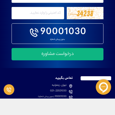
90001030
بدون پیش شماره
تماس بگیرید
تهران، زعفرانیه
021-22021030
90001030
(بدون پیش شماره)