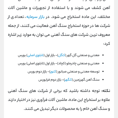
آهن کشف می شوند و با استفاده از تجهیزات و ماشین آلات
مختلف، این ماده استخراج می شود. در
بازار سرمایه
، تعدادی از
شرکت ها در حوزه استخراج سنگ آهن فعالیت می کنند، از جمله
معروف ترین شرکت های سنگ آهنی می توان به موارد زیر اشاره
کرد:
معدنی و صنعتی گل گهر (
كگل
)- بازار اول (
تابلوی اصلی
) بورس
معدنی و صنعتی چادرملو (كچاد)- بازار اول (تابلوی اصلی) بورس
توسعه معدنی و صنعتی صبانور (
كنور
)- بازار دوم بورس
سنگ آهن گهرزمين (
كگهر
)- بازار دوم فرابورس
نکته:
توجه داشته باشید که برخی از شرکت های سنگ آهنی
علاوه بر استخراج این ماده، ماشین آلات فرآوری نیز در اختیار دارند
و سنگ آهن خام را به محصولات دیگر تبدیل می کنند.