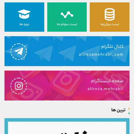
لیست رمزارزها
لیست سهام ها
دوره ها
کانال تلگرام
alirezamehrabi_com
صفحه اینستاگرام
alireza.mehrabii
ترین ها