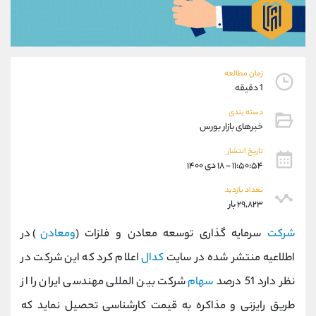
موبایل
09101364784
واتساپ
شروع گفتگو
تلگرام
@Armteam_admin_104
داخلی
104
زمان مطالعه
1 دقیقه
پشتیبان فروش
(ایمان پوراسماعیلی)
دسته بندی
موبایل
09927779040
خبرهای بازار بورس
واتساپ
شروع گفتگو
تاریخ انتشار
تلگرام
@Armteam_admin_por
۱۱:۵۰:۵۴ - ۱۸ دی ۱۴۰۰
داخلی
107
تعداد بازدید
۲۹,۸۲۳ بار
اطلاعات تماس
(دفتر فروش)
شرکت
سرمایه گذاری توسعه معادن و فلزات (
ومعادن
) در
تلفن
021-22021030
تلفن
021-22021040
اطلاعیه منتشر شده در سایت
کدال
اعلام کرد که این شرکت در
بدون پیش شماره
90001030
نظر دارد 51 درصد
سهام
شرکت بین المللی مهندسی ایران را از
اینستاگرام
@alireza.mehrabii
کانال تلگرام
@alirezamehrabi_com
طریق رایزنی و مذاکره به قیمت کارشناسی تحصیل نماید که