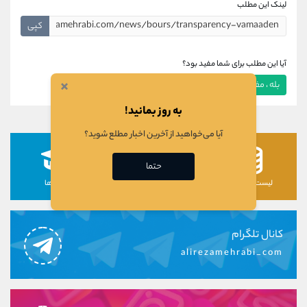
لینک این مطلب
کپی
آیا این مطلب برای شما مفید بود؟
×
بله ، مفید بود
خیر ، مفید نبود
به روز بمانید!
آیا می‌خواهید از آخرین اخبار مطلع شوید؟
حتما
لیست رمزارزها
لیست سهام ها
دوره ها
کانال تلگرام
alirezamehrabi_com