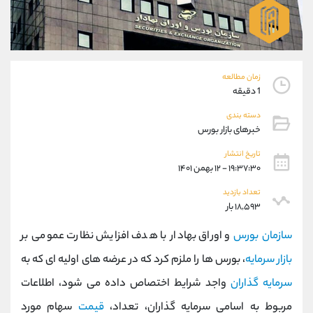
موبایل
09927779040
واتساپ
شروع گفتگو
تلگرام
@Armteam_admin_por
داخلی
107
زمان مطالعه
1 دقیقه
پشتیبان فروش
(فائزه تهرانی)
دسته بندی
موبایل
09101364784
خبرهای بازار بورس
واتساپ
شروع گفتگو
تلگرام
@Armteam_admin_104
تاریخ انتشار
۱۹:۳۷:۳۰ - ۱۲ بهمن ۱۴۰۱
داخلی
104
تعداد بازدید
۱۸,۵۹۳ بار
اطلاعات تماس
(دفتر فروش)
تلفن
021-22021030
سازمان بورس
و اوراق بهادار با هدف افزایش نظارت عمومی بر
تلفن
021-22021040
بازار سرمایه
، بورس ها را ملزم کرد که در عرضه های اولیه ای که به
بدون پیش شماره
90001030
سرمایه گذاران
واجد شرایط اختصاص داده می شود، اطلاعات
اینستاگرام
@alireza.mehrabii
کانال تلگرام
@alirezamehrabi_com
مربوط به اسامی سرمایه گذاران، تعداد،
قیمت
سهام مورد