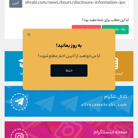
کپی
آیا این مطلب برای شما مفید بود؟
بله ، مفید بود
خیر ، مفید نبود
×
به روز بمانید!
آیا می‌خواهید از آخرین اخبار مطلع شوید؟
حتما
لیست رمزارزها
لیست سهام ها
دوره ها
کانال تلگرام
alirezamehrabi_com
صفحه اینستاگرام