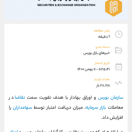
موبایل
09927779040
واتساپ
شروع گفتگو
تلگرام
@Armteam_admin_por
داخلی
107
زمان مطالعه
1 دقیقه
پشتیبان فروش
(فائزه تهرانی)
دسته بندی
موبایل
09101364784
خبرهای بازار بورس
واتساپ
شروع گفتگو
تاریخ انتشار
تلگرام
@Armteam_admin_104
۱۱:۲۵:۴۱ - ۱۱ بهمن ۱۴۰۰
داخلی
104
تعداد بازدید
۲۸,۷۱۸ بار
اطلاعات تماس
(دفتر فروش)
سازمان بورس
و اوراق بهادار با هدف تقویت سمت
تقاضا
در
تلفن
021-22021030
تلفن
021-22021040
معاملات
بازار سرمایه
، میزان دریافت اعتبار توسط
سهامداران
را
بدون پیش شماره
90001030
افزایش داد.
اینستاگرام
@alireza.mehrabii
کانال تلگرام
@alirezamehrabi_com