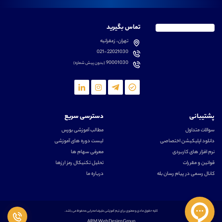
تماس بگیرید
تهران، زعفرانیه
021-22021030
90001030
(بدون پیش شماره)
پشتیبانی
دسترسی سریع
سوالات متداول
مطالب آموزشی بورس
دانلود اپلیکیشن اختصاصی
لیست دوره های آموزشی
نرم افزار های کاربردی
معرفی سهام ها
قوانین و مقررات
تحلیل تکنیکال رمز ارزها
کانال رسمی در پیام رسان بله
درباره ما
کلیه حقوق مادی و معنوی برای تیم آموزشی علیرضا محرابی محفوظ می باشد.
ARM Web Design Group