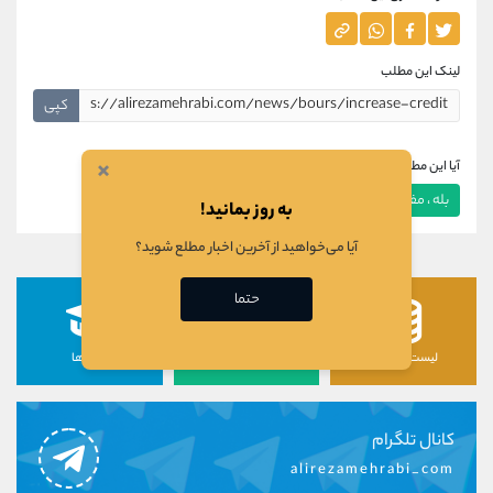
لینک این مطلب
کپی
×
آیا این مطلب برای شما مفید بود؟
بله ، مفید بود
خیر ، مفید نبود
به روز بمانید!
آیا می‌خواهید از آخرین اخبار مطلع شوید؟
حتما
لیست رمزارزها
لیست سهام ها
دوره ها
کانال تلگرام
alirezamehrabi_com