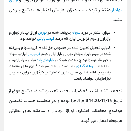
در ابلاغیه ای که مدیریت نظارت بر کارگزاران سازمان بورس و
اوراق
کانال بله
@alirezamehrabi_official
بهادار
منتشر کرده است، میزان افزایش اعتبار ها به شرح زیر می
باشد:
میزان اعتبار در مورد
سهام
پذیرفته شده در
بورس
اوراق بهادار تهران و
بازار اول و دوم فرابورس ایران، 65 درصد
قیمت پایانی
خواهد بود.
ضرایب تعدیل تعیین شده در خصوص حق تقدم خرید سهام پذیرفته
شده در بورس اوراق بهادار تهران و بازار اول و دوم
فرابورس
ایران و سهام
و حق تقدم سهام درج شده در هریک از
بازارهای پایه
فرابورس ایران و نیز
واحدهای
سرمایه گذاری
سایر صندوق های سرمایه گذاری قابل معامله،
به موجب ابلاغیه های قبلی مدیریت نظارت بر کارگزاران در این خصوص
نیز افزایش خواهند یافت.
توجه داشته باشید که ضرایب جدید تعیین شده به شرح فوق از
تاریخ 1400/11/16 لازم الاجرا بوده و در محاسبه حساب تضمین
موضوع معاملات اعتباری اوراق بهادار و سامانه های نظارتی
مربوطه اعمال می گردد.