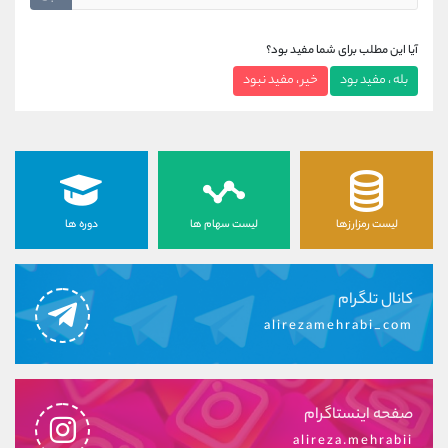
آیا این مطلب برای شما مفید بود؟
بله ، مفید بود
خیر ، مفید نبود
لیست رمزارزها
لیست سهام ها
دوره ها
کانال تلگرام
alirezamehrabi_com
صفحه اینستاگرام
alireza.mehrabii