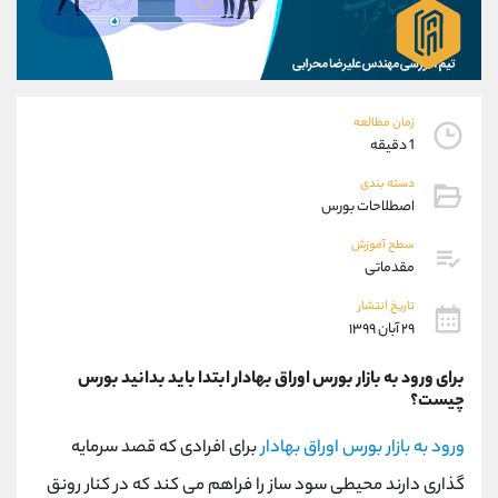
موبایل
09101364784
واتساپ
شروع گفتگو
تلگرام
@Armteam_admin_104
داخلی
104
زمان مطالعه
1 دقیقه
پشتیبان فروش
(یوسف فرخنده)
دسته بندی
موبایل
09194198792
اصطلاحات بورس
واتساپ
شروع گفتگو
تلگرام
@Armteam_admin_33
سطح آموزش
مقدماتی
داخلی
118
تاریخ انتشار
۲۹ آبان ۱۳۹۹
اطلاعات تماس
(دفتر فروش)
تلفن
021-22021030
برای ورود به بازار بورس اوراق بهادار ابتدا باید بدانید بورس
تلفن
021-22021040
چیست؟
بدون پیش شماره
90001030
ورود به بازار بورس اوراق بهادار
برای افرادی که قصد سرمایه
اینستاگرام
@alireza.mehrabii
کانال تلگرام
@alirezamehrabi_com
گذاری دارند محیطی سود ساز را فراهم می کند که در کنار رونق