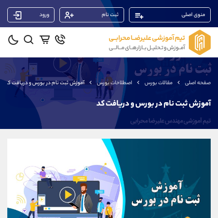
منوی اصلی
ثبت نام
ورود
پشتیبان فروش
(ایمان پوراسماعیلی)
موبایل
09927779040
واتساپ
شروع گفتگو
صفحه اصلی
مقالات بورس
اصطلاحات بورس
آموزش ثبت نام در بورس و دریافت کد
تلگرام
@Armteam_admin_por
داخلی
107
آموزش ثبت نام در بورس و دریافت کد
پشتیبان فروش
(محسن یزدی)
موبایل
09304891085
واتساپ
شروع گفتگو
تلگرام
@Armteam_admin_103
داخلی
103
پشتیبان فروش
(فائزه تهرانی)