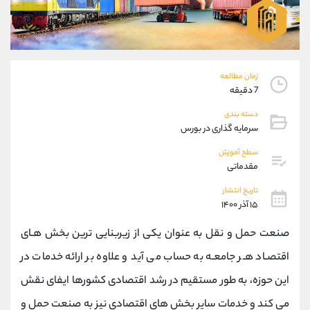
موبایل
09194198792
واتساپ
شروع گفتگو
تلگرام
@Armteam_admin_33
داخلی
118
زمان مطالعه
7 دقیقه
پشتیبان فروش
(محسن یزدی)
دسته بندی
موبایل
09304891085
سرمایه گذاری در بورس
واتساپ
شروع گفتگو
تلگرام
@Armteam_admin_103
سطح آموزش
مقدماتی
داخلی
103
تاریخ انتشار
۱۵ آذر ۱۴۰۰
اطلاعات تماس
(دفتر فروش)
تلفن
021-22021030
صنعت حمل و نقل به عنوان يكی از زيربنايی ترين بخش هـای
تلفن
021-22021040
اقتصـاد هـر جامعـه به حساب می آید و علاوه بر ارائه خدمات در
بدون پیش شماره
90001030
این حوزه، به طور مستقیم در رشد اقتصادی کشورها ایفای نقش
اینستاگرام
@alireza.mehrabii
کانال تلگرام
@alirezamehrabi_com
می کند و خدمات سایر بخش های اقتصادی نیز به صنعت حمل و