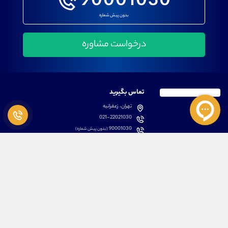
90001030
بدون پیش شماره
تماس بگیرید
تهران، زعفرانیه
021-22021030
90001030
(بدون پیش شماره)
پشتیبانی
دسترسی سریع
سوالات متداول
مطالب آموزشی بورس
دانلود اپلیکیشن اختصاصی
لیست دوره های آموزشی
نرم افزار های کاربردی
معرفی سهام ها