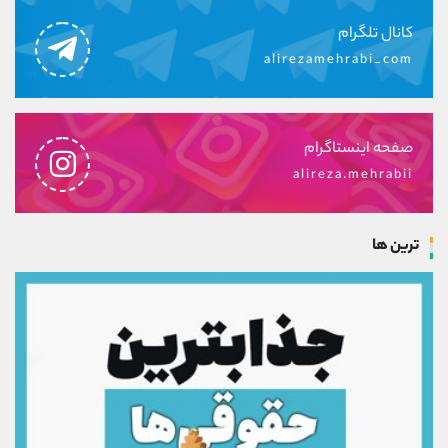
کانال تلگرام
alirezamehrabi_com
صفحه اینستاگرام
alireza.mehrabii
ترین ها