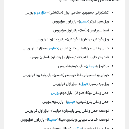
شده اند؛ این شرکت ها عبارت اند از:
كشتيرانی جمهوری اسلامی ايران (حكشتی)-
بازار دوم
بورس
ريل سير كوثر (
حسير
)- بازار اول فرابورس
آسيا سير ارس (حآسا)- بازار اول فرابورس
ريل گردش ايرانيان (حگردش)- بازار پايه زرد فرابورس
حمل و نقل بين المللی خليج فارس (
حفارس
)- بازار دوم بورس
تاید واتر خاورمیانه (حتايد)- بازار اول (تابلوی اصلی) بورس
توكاريل (
توريل
)- بازار دوم فرابورس
دريايی و کشتيرانی خط دريابندر (حبندر)- بازار پايه زرد فرابورس
ريل پرداز سیر (
حريل
)- بازار اول فرابورس
حمل و نقل توکا (حتوكا)- بازار دوم
بورس
حمل و نقل پتروشيمی (
حپترو
)- بازار دوم بورس
توسعه حمل و نقل ريلی پارسيان (حپارسا)- بازار اول فرابورس
توسعه خدمات دریایی و بندری سينا (
حسينا
)- بازار اول فرابورس
ريل پرداز نو آفرين (
حآفرين
)- بازار دوم فرابورس