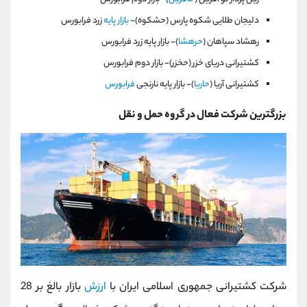
دليجان طلايی شكوه پارس (حشكوه)-
بازار پايه
زرد فرابورس
رهشاد سپاهان (
حرهشا
)- بازار پايه زرد فرابورس
كشتيرانی دريای خزر (حخزر)- بازار دوم فرابورس
كشتيرانی آريا (
حاريا
)- بازار پايه نارنجی
فرابورس
بزرگترین شرکت فعال در گروه حمل و نقل
شرکت کشتیرانی جمهوری اسلامی ایران با
ارزش
بازار بالغ بر 28