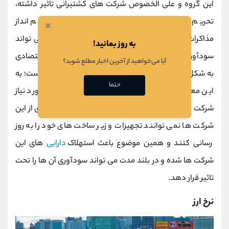
این گروه و علی الخصوص شرکت های کشتیرانی تاثیر داشته،
تحریم های اقتصادی بوده است؛ از طرف دیگر چشم انداز
×
مذاکرات هسته ای ایران و رفع تحریم های اقتصادی می تواند
به روز بمانید!
سودآوری این شرکت ها را دچار تحول کند. تحریم های اقتصادی
آیا می‌خواهید از آخرین اخبار مطلع شوید؟
به شکل دیگر نیز بر شرکت های این حوزه اثر گذار بوده است؛ به
حتما
این معنا که تحریم ها موجب عدم واردات تجهیزات مورد نیاز
شرکت های حمل و نقل شده است؛ به گونه ای که بسیاری از این
شرکت ها نمی توانند تجهیزات و زیر ساخت های خود را به روز
رسانی کنند و همین موضوع باعث استهلاک
دارایی
های این
شرکت ها شده و در بلند مدت می تواند سودآوری آن ها را تحت
تاثیر قرار دهد.
نرخ ارز