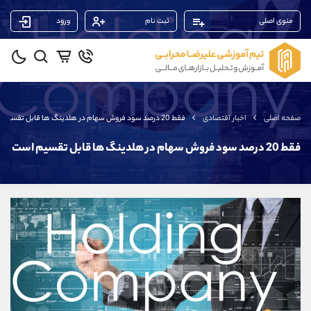
منوی اصلی
ثبت نام
ورود
پشتیبان فروش
(ایمان پوراسماعیلی)
موبایل
09927779040
واتساپ
شروع گفتگو
صفحه اصلی
اخبار اقتصادی
فقط 20 درصد سود فروش سهام در هلدینگ ها قابل تقسیم است
تلگرام
@Armteam_admin_por
داخلی
107
فقط 20 درصد سود فروش سهام در هلدینگ ها قابل تقسیم است
پشتیبان فروش
(فائزه تهرانی)
موبایل
09101364784
واتساپ
شروع گفتگو
تلگرام
@Armteam_admin_104
داخلی
104
پشتیبان فروش
(محسن یزدی)