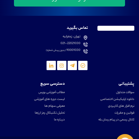
تماس بگیرید
تهران، زعفرانیه
021-22021030
90001030
(بدون پیش شماره)
پشتیبانی
دسترسی سریع
سوالات متداول
مطالب آموزشی بورس
دانلود اپلیکیشن اختصاصی
لیست دوره های آموزشی
نرم افزار های کاربردی
معرفی سهام ها
قوانین و مقررات
تحلیل تکنیکال رمز ارزها
کانال رسمی در پیام رسان بله
درباره ما