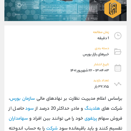
موبایل
09304891085
واتساپ
شروع گفتگو
تلگرام
@Armteam_admin_103
داخلی
103
زمان مطالعه
1 دقیقه
پشتیبان فروش
(یوسف فرخنده)
دسته بندی
موبایل
09194198792
خبرهای بازار بورس
واتساپ
شروع گفتگو
تلگرام
@Armteam_admin_33
تاریخ انتشار
۱۳:۰۴:۰۳ - ۲۲ شهریور ۱۴۰۱
داخلی
118
تعداد بازدید
۳۲,۷۱۵ بار
اطلاعات تماس
(دفتر فروش)
تلفن
021-22021030
براساس اعلام مدیریت نظارت بر نهادهای مالی
سازمان بورس
،
تلفن
021-22021040
شرکت های
هلدینگ
و مادر، حداکثر 20 درصد از
سود
حاصل از
بدون پیش شماره
90001030
فروش سهام
پرتفوی
خود را می توانند بین افراد و
سهامداران
اینستاگرام
@alireza.mehrabii
کانال تلگرام
@alirezamehrabi_com
تقسیم کنند و باید باقیمانده سود
شرکت
را به حساب اندوخته