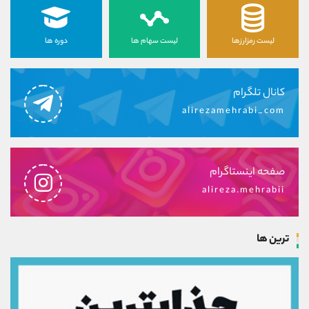
لیست رمزارزها
لیست سهام ها
دوره ها
کانال تلگرام
alirezamehrabi_com
صفحه اینستاگرام
alireza.mehrabii
ترین ها