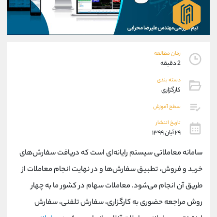
موبایل
09927779040
واتساپ
شروع گفتگو
تلگرام
@Armteam_admin_por
داخلی
107
زمان مطالعه
2 دقیقه
پشتیبان فروش
(فائزه تهرانی)
دسته بندی
موبایل
09101364784
کارگزاری
واتساپ
شروع گفتگو
تلگرام
@Armteam_admin_104
سطح آموزش
داخلی
104
تاریخ انتشار
۲۹ آبان ۱۳۹۹
اطلاعات تماس
(دفتر فروش)
سامانه معاملاتی سیستم رایانه‌ای است که دریافت سفارش‌های
تلفن
021-22021030
خرید و فروش، تطبیق سفارش‌ها و در نهایت انجام معاملات از
تلفن
021-22021040
بدون پیش شماره
90001030
طریق آن انجام می‌شود. معاملات سهام در کشور ما به چهار
اینستاگرام
@alireza.mehrabii
روش مراجعه حضوری به کارگزاری، سفارش تلفنی، سفارش
کانال تلگرام
@alirezamehrabi_com