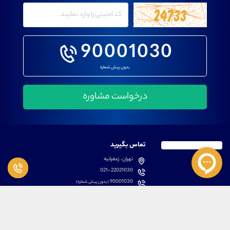
90001030
بدون پیش شماره
تماس بگیرید
تهران، زعفرانیه
021-22021030
90001030
(بدون پیش شماره)