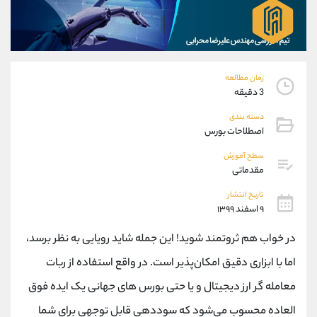
موبایل
09304891085
واتساپ
شروع گفتگو
تلگرام
@Armteam_admin_103
داخلی
103
زمان مطالعه
3 دقیقه
پشتیبان فروش
(یوسف فرخنده)
دسته بندی
موبایل
09194198792
اصطلاحات بورس
واتساپ
شروع گفتگو
تلگرام
@Armteam_admin_33
سطح آموزش
مقدماتی
داخلی
118
تاریخ انتشار
۹ اسفند ۱۳۹۹
اطلاعات تماس
(دفتر فروش)
تلفن
021-22021030
در خواب هم ثروتمند شوید! این جمله شاید رویایی به نظر برسد،
تلفن
021-22021040
اما با ابزاری دقیق امکان‌پذیر است. در واقع استفاده از ربات
بدون پیش شماره
90001030
معامله گر ارز دیجیتال و یا حتی بورس های جهانی یک ایده فوق
اینستاگرام
@alireza.mehrabii
کانال تلگرام
@alirezamehrabi_com
العاده محسوب می‌شود که سوددهی قابل توجهی برای شما