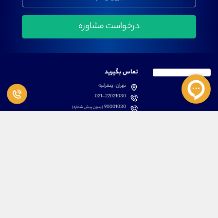
تماس بگیرید
تهران، زعفرانیه
021-22021030
90001030
(بدون پیش شماره)
پشتیبانی
دسترسی سریع
سوالات متداول
مطالب آموزشی بورس
دانلود اپلیکیشن اختصاصی
لیست دوره های آموزشی
نرم افزار های کاربردی
معرفی سهام ها
قوانین و مقررات
تحلیل تکنیکال رمز ارزها
کانال رسمی در پیام رسان بله
درباره ما