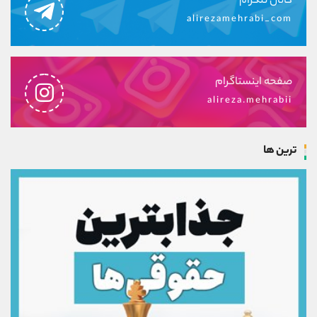
کانال تلگرام
alirezamehrabi_com
صفحه اینستاگرام
alireza.mehrabii
ترین ها