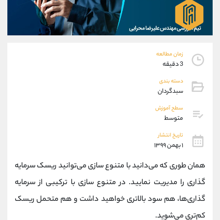
موبایل
09304891085
واتساپ
شروع گفتگو
تلگرام
@Armteam_admin_103
داخلی
103
زمان مطالعه
3 دقیقه
پشتیبان فروش
(ایمان پوراسماعیلی)
دسته بندی
موبایل
09927779040
سبدگردان
واتساپ
شروع گفتگو
تلگرام
@Armteam_admin_por
سطح آموزش
متوسط
داخلی
107
تاریخ انتشار
۱ بهمن ۱۳۹۹
اطلاعات تماس
(دفتر فروش)
تلفن
021-22021030
همان طوری که می‌دانید با متنوع سازی می‌توانید ریسک سرمایه
تلفن
021-22021040
گذاری را مدیریت نمایید. در متنوع سازی با ترکیبی از سرمایه
بدون پیش شماره
90001030
گذاری‌ها، هم سود بالاتری خواهید داشت و هم متحمل ریسک
اینستاگرام
@alireza.mehrabii
کانال تلگرام
@alirezamehrabi_com
کم‌تری می‌شوید.