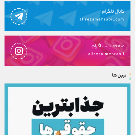
کانال تلگرام
alirezamehrabi_com
صفحه اینستاگرام
alireza.mehrabii
ترین ها