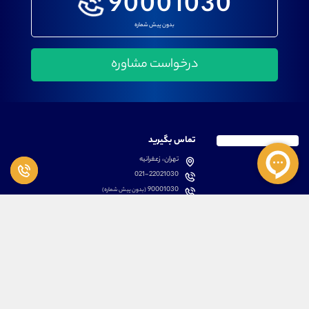
90001030
بدون پیش شماره
تماس بگیرید
تهران، زعفرانیه
021-22021030
90001030
(بدون پیش شماره)
پشتیبانی
دسترسی سریع
سوالات متداول
مطالب آموزشی بورس
دانلود اپلیکیشن اختصاصی
لیست دوره های آموزشی