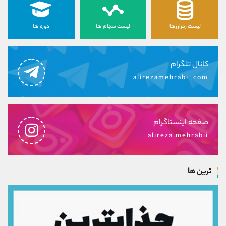
لیست رمزارزها
لیست سهام ها
دوره ها
کانال تلگرام
alirezamehrabi_com
صفحه اینستاگرام
alireza.mehrabii
ترین ها