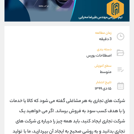
موبایل
09101364784
واتساپ
شروع گفتگو
تلگرام
@Armteam_admin_104
داخلی
104
زمان مطالعه
3 دقیقه
پشتیبان فروش
(ایمان پوراسماعیلی)
دسته بندی
موبایل
09927779040
اصطلاحات بورس
واتساپ
شروع گفتگو
تلگرام
@Armteam_admin_por
سطح آموزش
متوسط
داخلی
107
تاریخ انتشار
۱۵ دی ۱۳۹۹
اطلاعات تماس
(دفتر فروش)
تلفن
021-22021030
شرکت های تجاری به هر مشاغلی گفته می شود که کالا یا خدمات
تلفن
021-22021040
را با هدف کسب سود به فروش برساند. اگر می خواهید یک
بدون پیش شماره
90001030
شرکت تجاری ایجاد کنید، باید همه چیز را درباره ی شرکت های
اینستاگرام
@alireza.mehrabii
کانال تلگرام
@alirezamehrabi_com
تجاری بدانید و به روشی صحیح به ایجاد آن بپردازید، ما با تولید