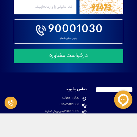
90001030
بدون پیش شماره
تماس بگیرید
تهران، زعفرانیه
021-22021030
90001030
(بدون پیش شماره)