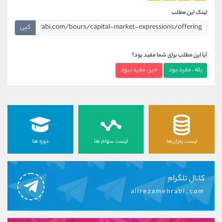
لینک این مطلب
کپی
آیا این مطلب برای شما مفید بود؟
بله ، مفید بود
خیر ، مفید نبود
لیست رمزارزها
لیست سهام ها
دوره ها
کانال تلگرام
alirezamehrabi_com