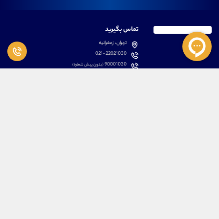
تماس بگیرید
تهران، زعفرانیه
021-22021030
90001030
(بدون پیش شماره)
پشتیبانی
دسترسی سریع
سوالات متداول
مطالب آموزشی بورس
دانلود اپلیکیشن اختصاصی
لیست دوره های آموزشی
نرم افزار های کاربردی
معرفی سهام ها
قوانین و مقررات
تحلیل تکنیکال رمز ارزها
کانال رسمی در پیام رسان بله
درباره ما
کلیه حقوق مادی و معنوی برای تیم آموزشی علیرضا محرابی محفوظ می باشد.