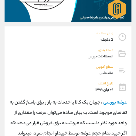
موبایل
09927779040
واتساپ
شروع گفتگو
تلگرام
@Armteam_admin_por
داخلی
107
زمان مطالعه
2 دقیقه
پشتیبان فروش
(یوسف فرخنده)
دسته بندی
موبایل
09194198792
اصطلاحات بورس
واتساپ
شروع گفتگو
تلگرام
@Armteam_admin_33
سطح آموزش
مقدماتی
داخلی
118
تاریخ انتشار
۲۹ آبان ۱۳۹۹
اطلاعات تماس
(دفتر فروش)
تلفن
021-22021030
عرضه بورسی
، جریان یک کالا یا خدمات به بازار برای پاسخ گفتن به
تلفن
021-22021040
تقاضای موجود است. به بیان ساده می‌توان عرضه را مقداری از
بدون پیش شماره
90001030
واحد مورد نظر دانست که فروشنده برای فروش قرار می‌دهد؛که
اینستاگرام
@alireza.mehrabii
کانال تلگرام
@alirezamehrabi_com
اگر خرید تمام حجم عرضه توسط خریدار، انجام شود، میتواند