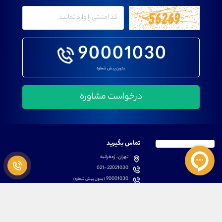
90001030
بدون پیش شماره
تماس بگیرید
تهران، زعفرانیه
021-22021030
90001030
(بدون پیش شماره)