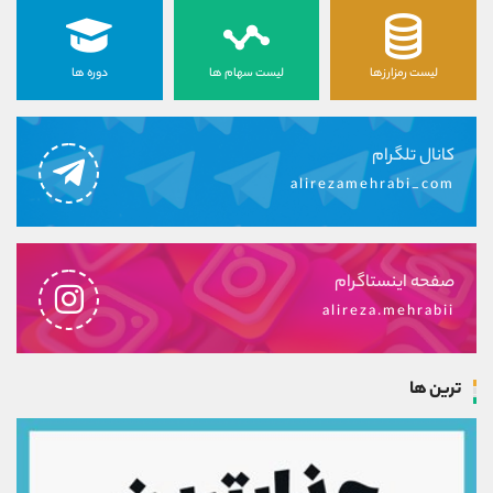
لیست رمزارزها
لیست سهام ها
دوره ها
کانال تلگرام
alirezamehrabi_com
صفحه اینستاگرام
alireza.mehrabii
ترین ها