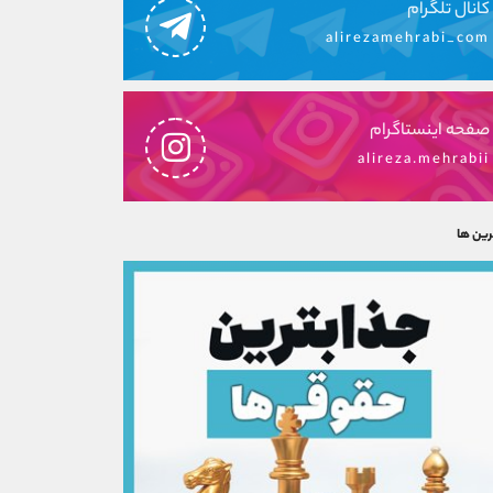
کانال تلگرام
alirezamehrabi_com
صفحه اینستاگرام
alireza.mehrabii
رین ها