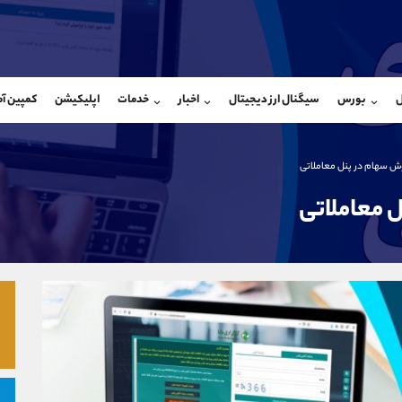
بان فروش
پشتیبان فروش
(فائزه تهرانی)
(یوسف فرخنده)
ل
بورس
سیگنال ارز دیجیتال
اخبار
خدمات
اپلیکیشن
کمپین آ
09101364784
موبایل
9194198792
شروع گفتگو
واتساپ
شروع گفتگ
@Armteam_admin_104
تلگرام
Armteam_admin_33
ش سهام در پنل معاملاتی
104
داخلی
8
 معاملاتی