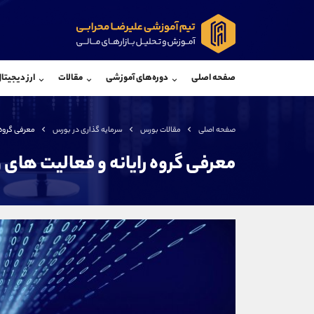
پشتیبان فروش
پشتی
(ایمان پوراسماعیلی)
صفحه اصلی
دوره‌های آموزشی
مقالات
ارز دیجیتا
موبایل
09927779040
موبایل
واتساپ
شروع گفتگو
واتساپ
تلگرام
@Armteam_admin_por
تلگرام
صفحه اصلی
مقالات بورس
سرمایه گذاری در بورس
معرفی گروه 
داخلی
107
داخلی
معرفی گروه رایانه و فعالیت های 
اطلاعات تماس
(دفتر فروش)
تلفن
تلفن
بدون پیش شماره
اینستاگرام
کانال تلگرام
کانال بله