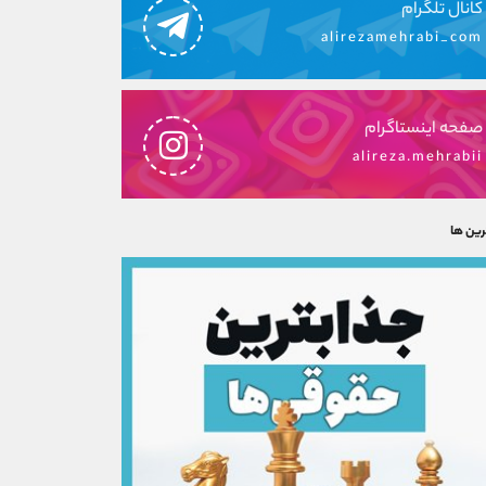
کانال تلگرام
alirezamehrabi_com
صفحه اینستاگرام
alireza.mehrabii
رین ها