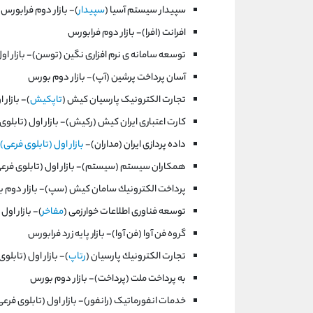
سپيدار سيستم آسيا (
سپيدار
)- بازار دوم فرابورس
افرانت (افرا)- بازار دوم فرابورس
توسعه سامانه ی نرم افزاری نگين (توسن)- بازار او
آسان پرداخت پرشين (آپ)- بازار دوم بورس
تجارت الكترونيک پارسيان كيش (
تاپكيش
)- بازار 
كارت اعتباری ايران كيش (ركيش)- بازار اول (تابلو
داده ‌پردازی ‌ايران‌ (مداران)-
بازار اول (تابلوی فرعی
همكاران سيستم (سيستم)- بازار اول (تابلوی فرع
پرداخت الكترونيك سامان كيش (سپ)- بازار دوم 
توسعه فناوری اطلاعات خوارزمی (
مفاخر
)- بازار اول
گروه فن آوا (فن آوا)- بازار پايه زرد فرابورس
تجارت الكترونيك پارسيان (
رتاپ
)- بازار اول (تابل
به پرداخت ملت (پرداخت)- بازار دوم بورس
خدمات‌ انفورماتيک‌ (رانفور)- بازار اول (تابلوی فر