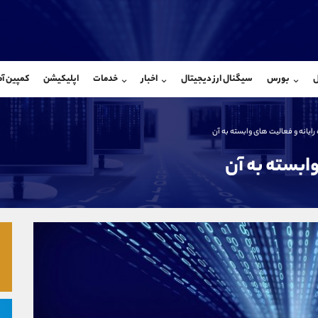
بان فروش
پشتیبان فروش
(یوسف فرخنده)
(فائزه تهرانی)
ل
بورس
سیگنال ارز دیجیتال
اخبار
خدمات
اپلیکیشن
کمپین آ
09194198792
موبایل
9101364784
شروع گفتگو
واتساپ
شروع گفتگ
@Armteam_admin_33
تلگرام
Armteam_admin_104
رایانه و فعالیت های وابسته به آن
118
داخلی
04
وابسته به آن