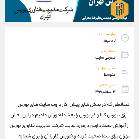
موبایل
09101364784
واتساپ
شروع گفتگو
تلگرام
@Armteam_admin_104
داخلی
104
زمان مطالعه
3 دقیقه
پشتیبان فروش
(محسن یزدی)
دسته بندی
موبایل
09304891085
معرفی سایت
واتساپ
شروع گفتگو
تلگرام
@Armteam_admin_103
سطح آموزش
متوسط
داخلی
103
تاریخ انتشار
۳ اسفند ۱۳۹۹
اطلاعات تماس
(دفتر فروش)
تلفن
021-22021030
همانطور که در بخش های پیش، کار با وب سایت های بورس
تلفن
021-22021040
انرژی، بورس کالا و فرابورس را به شما آموزش دادیم در این بخش
بدون پیش شماره
90001030
از آموزش قصد داریم درمورد سایت شرکت مدیریت فناوری بورس
اینستاگرام
@alireza.mehrabii
کانال تلگرام
@alirezamehrabi_com
تهران برای شما صحبت کرده و آموزش کار با آن را برای شما به