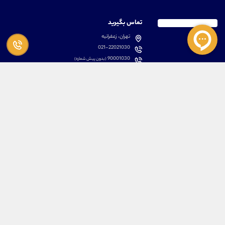
تماس بگیرید
تهران، زعفرانیه
021-22021030
90001030
(بدون پیش شماره)
پشتیبانی
دسترسی سریع
سوالات متداول
مطالب آموزشی بورس
دانلود اپلیکیشن اختصاصی
لیست دوره های آموزشی
نرم افزار های کاربردی
معرفی سهام ها
قوانین و مقررات
تحلیل تکنیکال رمز ارزها
کانال رسمی در پیام رسان بله
درباره ما
کلیه حقوق مادی و معنوی برای تیم آموزشی علیرضا محرابی محفوظ می باشد.
ARM Web Design Group