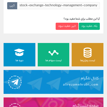
کپی
آیا این مطلب برای شما مفید بود؟
بله ، مفید بود
خیر ، مفید نبود
لیست رمزارزها
لیست سهام ها
دوره ها
کانال تلگرام
alirezamehrabi_com
صفحه اینستاگرام