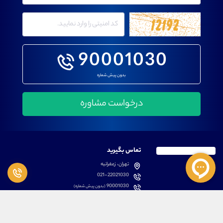
90001030
بدون پیش شماره
تماس بگیرید
تهران، زعفرانیه
021-22021030
90001030
(بدون پیش شماره)