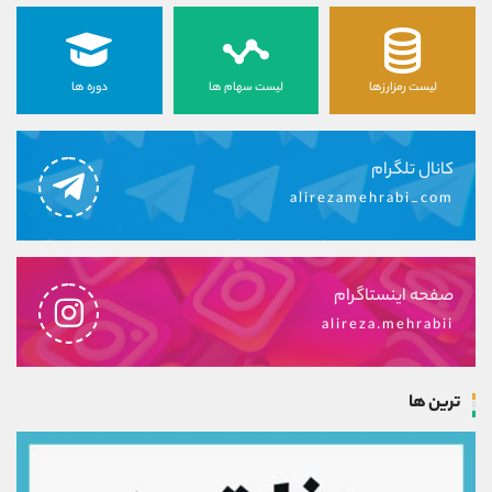
لیست رمزارزها
لیست سهام ها
دوره ها
کانال تلگرام
alirezamehrabi_com
صفحه اینستاگرام
alireza.mehrabii
ترین ها