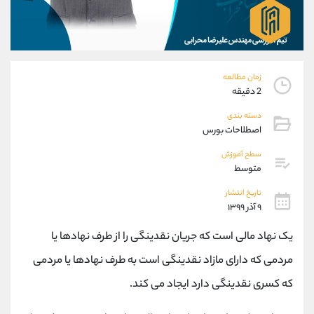
موبایل
09927779040
واتساپ
شروع گفتگو
تلگرام
@Armteam_admin_por
داخلی
107
زمان مطالعه
2 دقیقه
پشتیبان فروش
(فائزه تهرانی)
دسته بندی
موبایل
09101364784
اصطلاحات بورس
واتساپ
شروع گفتگو
تلگرام
@Armteam_admin_104
سطح آموزش
متوسط
داخلی
104
تاریخ انتشار
۹ آذر ۱۳۹۹
اطلاعات تماس
(دفتر فروش)
تلفن
021-22021030
یک نهاد مالی است که جریان نقدینگی را از طرف نهادها یا
تلفن
021-22021040
مردمی که دارای مازاد نقدینگی است به طرف نهادها یا مردمی
بدون پیش شماره
90001030
که کسری نقدینگی دارد ایجاد می کند.
اینستاگرام
@alireza.mehrabii
کانال تلگرام
@alirezamehrabi_com