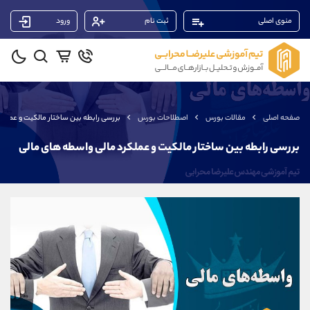
منوی اصلی
ثبت نام
ورود
پشتیبان فروش
(یوسف فرخنده)
موبایل
09194198792
واتساپ
شروع گفتگو
صفحه اصلی
مقالات بورس
اصطلاحات بورس
بررسی رابطه بین ساختار مالکیت و عملکر
تلگرام
@Armteam_admin_33
داخلی
118
بررسی رابطه بین ساختار مالکیت و عملکرد مالی واسطه های مالی
پشتیبان فروش
(محسن یزدی)
موبایل
09304891085
واتساپ
شروع گفتگو
تلگرام
@Armteam_admin_103
داخلی
103
پشتیبان فروش
(ایمان پوراسماعیلی)