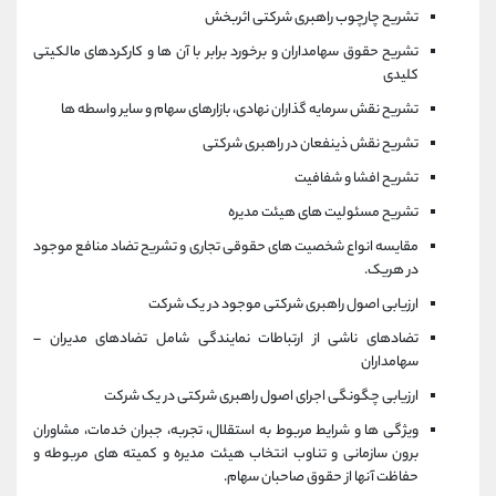
تشریح چارچوب راهبری شرکتی اثربخش
تشریح حقوق سهامداران و برخورد برابر با آن ها و کارکردهای مالکیتی
کلیدی
تشریح نقش سرمایه گذاران نهادی، بازارهای سهام و سایر واسطه ها
تشریح نقش ذینفعان در راهبری شرکتی
تشریح افشا و شفافیت
تشریح مسئولیت های هیئت مدیره
مقایسه انواع شخصیت های حقوقی تجاری و تشریح تضاد منافع موجود
در هریک.
ارزیابی اصول راهبری شرکتی موجود در یک شرکت
تضادهای ناشی از ارتباطات نمایندگی شامل تضادهای مدیران –
سهامداران
ارزیابی چگونگی اجرای اصول راهبری شرکتی در یک شرکت
ویژگی ها و شرایط مربوط به استقلال، تجربه، جبران خدمات، مشاوران
برون سازمانی و تناوب انتخاب هیئت مدیره و کمیته های مربوطه و
حفاظت آنها از حقوق صاحبان سهام.