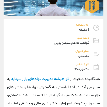
موبایل
09927779040
واتساپ
شروع گفتگو
تلگرام
@Armteam_admin_por
داخلی
107
زمان مطالعه
6 دقیقه
پشتیبان فروش
(فائزه تهرانی)
دسته بندی
موبایل
09101364784
گواهینامه های سازمان بورس
واتساپ
شروع گفتگو
سطح آموزش
تلگرام
@Armteam_admin_104
مقدماتی
داخلی
104
تاریخ انتشار
۲۵ مهر ۱۴۰۰
اطلاعات تماس
(دفتر فروش)
هنگامیکه صحبت از
گواهینامه مدیریت نهادهای بازار سرمایه
به
تلفن
021-22021030
تلفن
021-22021040
میان می آید، در ابتدا بایستی به گسترش نهادها و بخش های
بدون پیش شماره
90001030
بازار سرمایه اشاره کنیم؛ به گونه ای که توسعه و رشد اقتصادی،
اینستاگرام
@alireza.mehrabii
کانال تلگرام
@alirezamehrabi_com
محصول پیشرفت هم زمان بخش های مالی و حقیقی اقتصاد