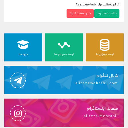
آیا این مطلب برای شما مفید بود؟
بله ، مفید بود
خیر ، مفید نبود
لیست رمزارزها
لیست سهام ها
دوره ها
کانال تلگرام
alirezamehrabi_com
صفحه اینستاگرام
alireza.mehrabii