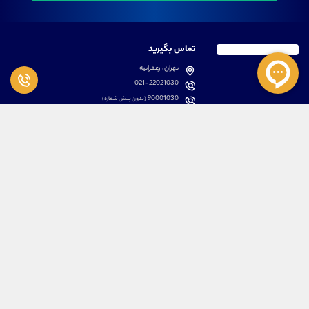
تماس بگیرید
تهران، زعفرانیه
021-22021030
90001030
(بدون پیش شماره)
پشتیبانی
دسترسی سریع
سوالات متداول
مطالب آموزشی بورس
دانلود اپلیکیشن اختصاصی
لیست دوره های آموزشی
نرم افزار های کاربردی
معرفی سهام ها
قوانین و مقررات
تحلیل تکنیکال رمز ارزها
کانال رسمی در پیام رسان بله
درباره ما
کلیه حقوق مادی و معنوی برای تیم آموزشی علیرضا محرابی محفوظ می باشد.