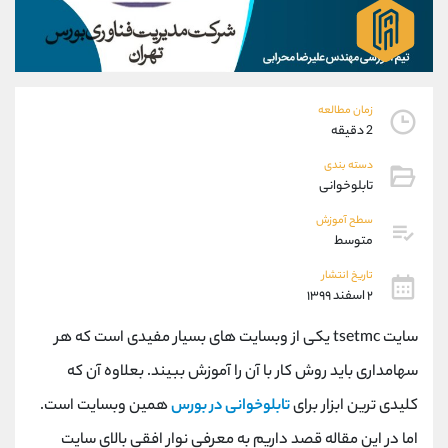
موبایل
09194198792
واتساپ
شروع گفتگو
تلگرام
@Armteam_admin_33
داخلی
118
زمان مطالعه
2 دقیقه
پشتیبان فروش
(فائزه تهرانی)
دسته بندی
موبایل
09101364784
تابلوخوانی
واتساپ
شروع گفتگو
تلگرام
@Armteam_admin_104
سطح آموزش
متوسط
داخلی
104
تاریخ انتشار
۲ اسفند ۱۳۹۹
اطلاعات تماس
(دفتر فروش)
تلفن
021-22021030
سایت tsetmc یکی از وبسایت های بسیار مفیدی است که هر
تلفن
021-22021040
سهامداری باید روش کار با آن را آموزش ببیند. بعلاوه آن که
بدون پیش شماره
90001030
کلیدی ترین ابزار برای
تابلوخوانی در بورس
همین وبسایت است.
اینستاگرام
@alireza.mehrabii
کانال تلگرام
@alirezamehrabi_com
اما در این مقاله قصد داریم به معرفی نوار افقی بالای سایت