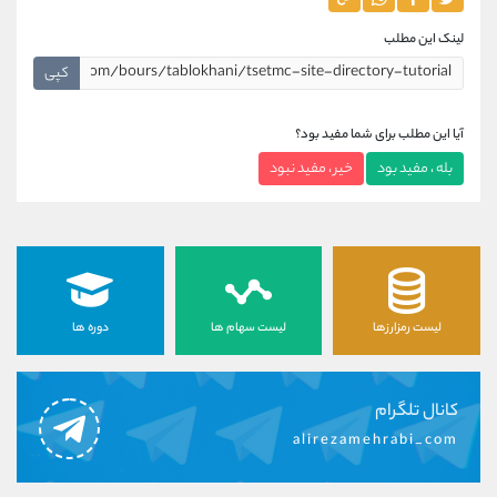
لینک این مطلب
کپی
آیا این مطلب برای شما مفید بود؟
بله ، مفید بود
خیر ، مفید نبود
لیست رمزارزها
لیست سهام ها
دوره ها
کانال تلگرام
alirezamehrabi_com