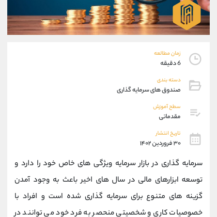
موبایل
09194198792
واتساپ
شروع گفتگو
تلگرام
@Armteam_admin_33
داخلی
118
زمان مطالعه
6 دقیقه
پشتیبان فروش
(فائزه تهرانی)
دسته بندی
موبایل
09101364784
صندوق های سرمایه گذاری
واتساپ
شروع گفتگو
تلگرام
@Armteam_admin_104
سطح آموزش
مقدماتی
داخلی
104
تاریخ انتشار
۳۰ فروردین ۱۴۰۲
اطلاعات تماس
(دفتر فروش)
تلفن
021-22021030
سرمایه گذاری در بازار سرمایه ویژگی های خاص خود را دارد و
تلفن
021-22021040
توسعه ابزارهای مالی در سال های اخیر باعث به وجود آمدن
بدون پیش شماره
90001030
گزینه های متنوع برای سرمایه گذاری شده است و افراد با
اینستاگرام
@alireza.mehrabii
کانال تلگرام
@alirezamehrabi_com
خصوصیات کاری و شخصیتی منحصر به فرد خود می توانند در