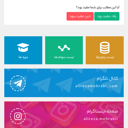
آیا این مطلب برای شما مفید بود؟
بله ، مفید بود
خیر ، مفید نبود
لیست رمزارزها
لیست سهام ها
دوره ها
کانال تلگرام
alirezamehrabi_com
صفحه اینستاگرام
alireza.mehrabii