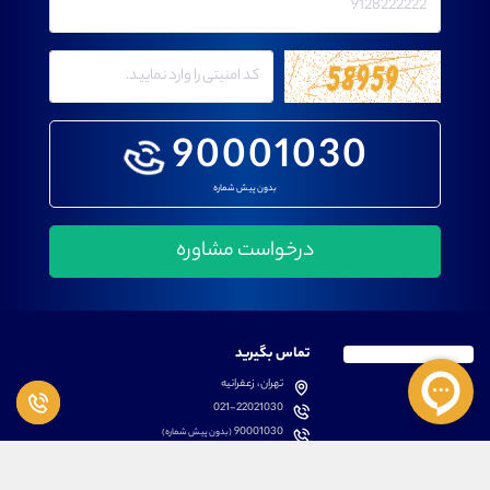
90001030
بدون پیش شماره
تماس بگیرید
تهران، زعفرانیه
021-22021030
90001030
(بدون پیش شماره)