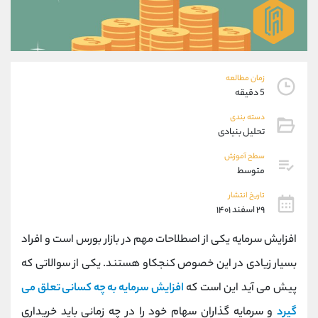
موبایل
09304891085
واتساپ
شروع گفتگو
تلگرام
@Armteam_admin_103
داخلی
103
زمان مطالعه
5 دقیقه
پشتیبان فروش
(ایمان پوراسماعیلی)
دسته بندی
موبایل
09927779040
تحلیل بنیادی
واتساپ
شروع گفتگو
تلگرام
@Armteam_admin_por
سطح آموزش
متوسط
داخلی
107
تاریخ انتشار
۲۹ اسفند ۱۴۰۱
اطلاعات تماس
(دفتر فروش)
تلفن
021-22021030
افزایش سرمایه یکی از اصطلاحات مهم در بازار بورس است و افراد
تلفن
021-22021040
بسیار زیادی در این خصوص کنجکاو هستند. یکی از سوالاتی که
بدون پیش شماره
90001030
پیش می آید این است که
افزایش سرمایه به چه کسانی تعلق می
اینستاگرام
@alireza.mehrabii
کانال تلگرام
@alirezamehrabi_com
گیرد
و سرمایه گذاران سهام خود را در چه زمانی باید خریداری