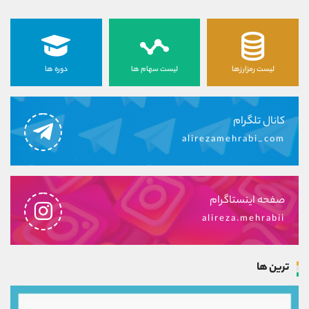
لیست رمزارزها
لیست سهام ها
دوره ها
کانال تلگرام
alirezamehrabi_com
صفحه اینستاگرام
alireza.mehrabii
ترین ها