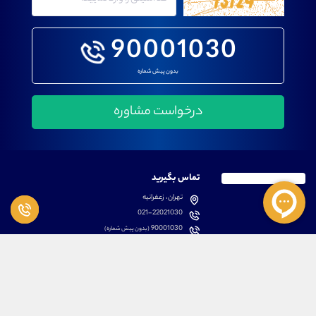
90001030
بدون پیش شماره
تماس بگیرید
تهران، زعفرانیه
021-22021030
90001030
(بدون پیش شماره)
پشتیبانی
دسترسی سریع