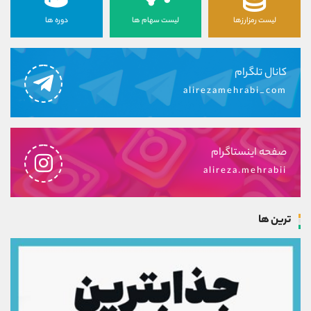
لیست رمزارزها
لیست سهام ها
دوره ها
کانال تلگرام
alirezamehrabi_com
صفحه اینستاگرام
alireza.mehrabii
ترین ها