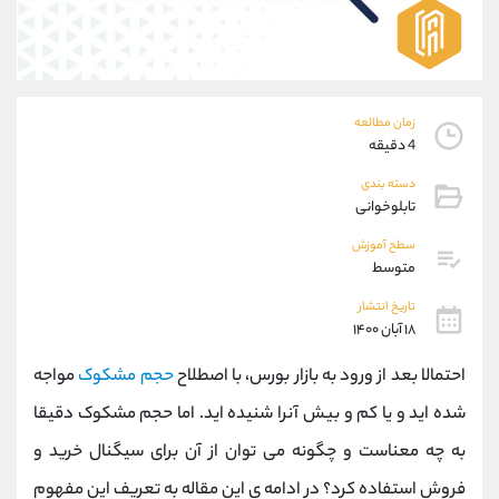
موبایل
09194198792
واتساپ
شروع گفتگو
تلگرام
@Armteam_admin_33
داخلی
118
زمان مطالعه
4 دقیقه
پشتیبان فروش
(فائزه تهرانی)
دسته بندی
موبایل
09101364784
تابلوخوانی
واتساپ
شروع گفتگو
تلگرام
@Armteam_admin_104
سطح آموزش
متوسط
داخلی
104
تاریخ انتشار
۱۸ آبان ۱۴۰۰
اطلاعات تماس
(دفتر فروش)
تلفن
021-22021030
احتمالا بعد از ورود به بازار بورس، با اصطلاح
حجم مشکوک
مواجه
تلفن
021-22021040
شده اید و یا کم و بیش آنرا شنیده اید. اما حجم مشکوک دقیقا
بدون پیش شماره
90001030
به چه معناست و چگونه می توان از آن برای سیگنال خرید و
اینستاگرام
@alireza.mehrabii
کانال تلگرام
@alirezamehrabi_com
فروش استفاده کرد؟ در ادامه ی این مقاله به تعریف این مفهوم