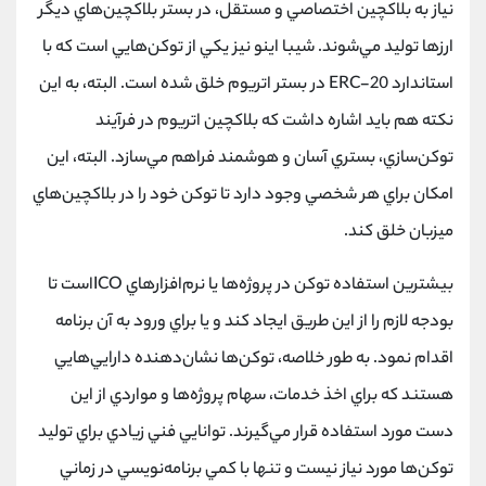
نياز به بلاكچين اختصاصي و مستقل، در بستر بلاكچين‌هاي ديگر
ارزها توليد مي‌شوند. شيبا اينو نيز يكي از توكن‌هايي است كه با
استاندارد ERC-20 در بستر اتريوم خلق شده است. البته، به اين
نكته هم بايد اشاره داشت كه بلاكچين اتريوم در فرآيند
توكن‌سازي، بستري آسان و هوشمند فراهم مي‌سازد. البته، اين
امكان براي هر شخصي وجود دارد تا توكن خود را در بلاكچين‌هاي
ميزبان خلق كند.
بيشترين استفاده توكن در پروژه‌ها يا نرم‌افزارهاي ICOاست تا
بودجه لازم را از اين طريق ايجاد كند و يا براي ورود به آن برنامه
اقدام نمود. به طور خلاصه، توكن‌ها نشان‌دهنده دارايي‌هايي
هستند كه براي اخذ خدمات، سهام پروژه‌ها و مواردي از اين
دست مورد استفاده قرار مي‌گيرند. توانايي فني زيادي براي توليد
توكن‌ها مورد نياز نيست و تنها با كمي برنامه‌نويسي در زماني