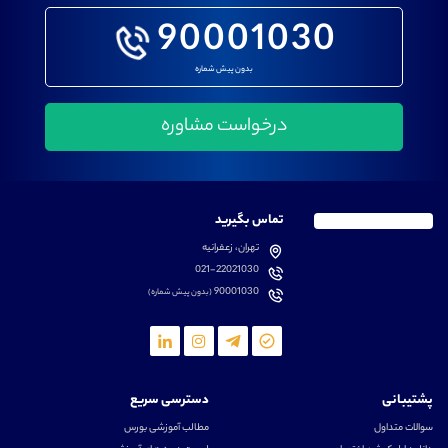
90001030
بدون پیش شماره
تماس بگیرید
تهران، زعفرانیه
021-22021030
90001030
(بدون پیش شماره)
پشتیبانی
دسترسی سریع
سوالات متداول
مطالب آموزشی بورس