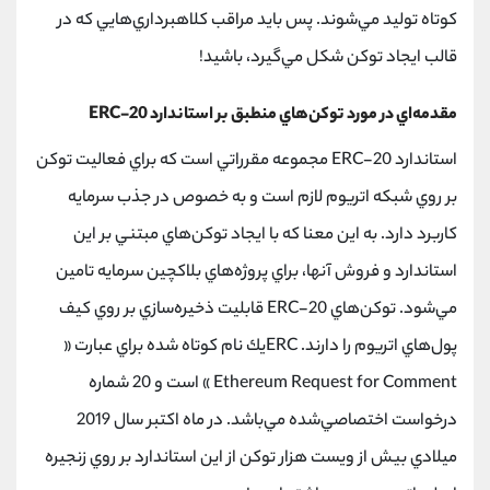
كوتاه توليد مي‌شوند. پس بايد مراقب كلاهبرداري‌هايي كه در
قالب ايجاد توكن شكل مي‌گيرد، باشيد!
مقدمه‌اي در مورد توكن‌هاي منطبق بر استاندارد ERC-20
استاندارد ERC-20 مجموعه‌ مقرراتي است كه براي فعاليت توكن
بر روي شبكه اتريوم لازم است و به خصوص در جذب سرمايه
كاربرد دارد. به اين معنا كه با ايجاد توكن‌هاي مبتني بر اين
استاندارد و فروش آنها، براي پروژه‌هاي بلاكچين سرمايه تامين
مي‌شود. توكن‌هاي ERC-20 قابليت ذخيره‌سازي بر روي كيف
پول‌هاي اتريوم را دارند. ERCيك نام كوتاه شده براي عبارت «
Ethereum Request for Comment » است و 20 شماره
درخواست اختصاصي‌شده مي‌باشد. در ماه اكتبر سال 2019
ميلادي بيش از ويست هزار توكن از اين استاندارد بر روي زنجيره