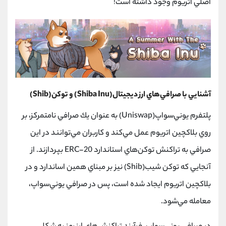
اصلي اتريوم وجود داشته است!
آشنايي با صرافي‌هاي ارز ديجيتال(Shiba Inu) و توكن(Shib)
پلتفرم يوني‌سواپ(Uniswap) به عنوان يك صرافي نامتمركز، بر
روي بلاكچين اتريوم عمل مي‌كند و كاربران مي‌توانند در اين
صرافي به تراكنش توكن‌هاي استاندارد ERC-20 بپردازند. از
آنجايي كه توكن شيب(Shib) نيز بر مبناي همين اساندارد و در
بلاكچين اتريوم ايجاد شده است، پس در صرافي يوني‌سواپ،
معامله مي‌شود.