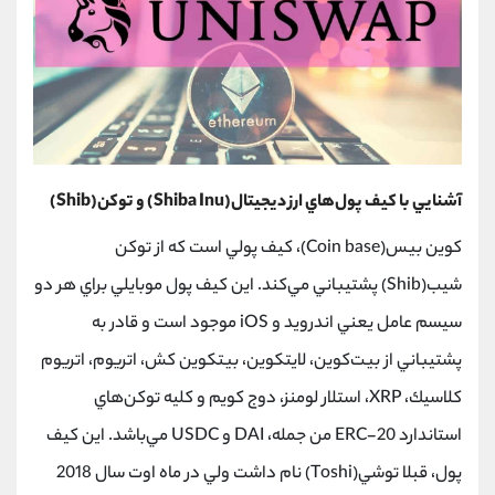
آشنايي با كيف پول‌هاي ارز ديجيتال(Shiba Inu) و توكن(Shib)
كوين بيس(Coin base)، كيف پولي است كه از توكن
شيب(Shib) پشتيباني مي‌كند. اين كيف پول موبايلي براي هر دو
سيسم عامل يعني اندرويد و iOS موجود است و قادر به
پشتيباني از بيت‌كوين، لايت‎كوين، بیتکوین کش، اتريوم، اتريوم
كلاسيك، XRP، استلار لومنز، دوج كويم و كليه توكن‌هاي
استاندارد ERC-20 من جمله، DAI و USDC مي‌باشد. اين كيف
پول، قبلا توشي(Toshi) نام داشت ولي در ماه اوت سال 2018