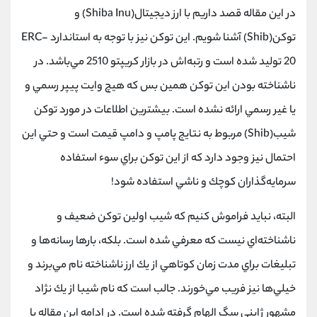
در اين مقاله قصد داريم با ارز ديجيتال(Shiba Inu) و
توكن(Shib) آشنا شويم. اين توكن نيز با توجه به استاندارد ERC-
20 توليد شده است و رتبه‌اش در بازار كريپتو 2510 مي‌باشد. در
ناشناخته بودن اين توكن همين بس كه هيچ وايت پيپر رسمي و
يا غير رسمي‌ ارائه نشده است. بيشترين اطلاعات در مورد توكن
شيب(Shib) مربوط به نتايج پامپ و دامپ قيمت است و حتي اين
احتمال نيز وجود دارد كه از اين توكن براي سوء استفاده
سرمايه‌گذاران كوچك و ناشي استفاده شود!
البته، نبايد فراموش كنيم كه شيب اولين توكن ضعيف و
ناشناخته‌اي نيست كه معرفي شده است. بلكه، بارها رسانه‌ها و
تبليغات براي مدت زمان كوتاهي از يك ارز ناشناخته نام مي‌برند و
خيلي‌ها نيز فريب مي‌خورند. جالب است كه نام شيبا از يك نژاد
مشهور ژاپني سگ الهام گرفته شده است. در ادامه اين مقاله با