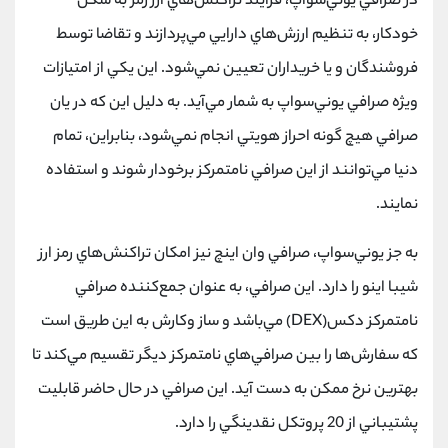
در صرافي يوني‌سواپ، فرآيند تراكنش‌هاي ارز رمز به شكل
خودكار، به تنظيم ارزش‌هاي دارايي مي‌پردازند و تقاضا توسط
فروشندگان و يا خريداران تعيين نمي‌شود. اين يكي از امتيازات
ويژه صرافي يوني‌سواپ به شمار مي‌آيد. به دليل اين كه در يان
صرافي هيچ گونه احراز هويتي انجام نمي‌شود، بنابراين، تمام
دنيا مي‌توانند از اين صرافي نامتمركز برخودار شوند و استفاده
نمايند.
به جز يوني‌سواپ، صرافي وان اينچ نيز امكان تراكنش‌هاي رمز ارز
شيبا اينو را دارد. اين صرافي، به عنوان جمع‌كننده صرافي
نامتمركز دكس(DEX) مي‌باشد و ساز وكارش به اين طريق است
كه سفارش‌ها را بين صرافي‌هاي نامتمركز ديگر تقسيم مي‌كند تا
بهترين نرخ ممكن به دست آيد. اين صرافي در حال حاضر قابليت
پشتيباني از 20 پروتكل نقدينگي را دارد.