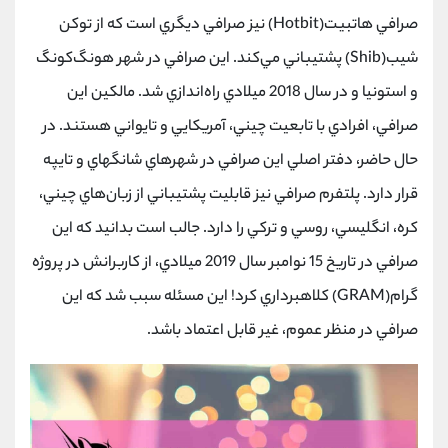
صرافي هاتبيت(Hotbit) نيز صرافي ديگري است كه از توكن
شيب(Shib) پشتيباني مي‌كند. اين صرافي در شهر هونگ‌كونگ
و استونيا و در سال 2018 ميلادي راه‌اندازي شد. مالكين اين
صرافي، افرادي با تابعيت چيني، آمريكايي و تايواني هستند. در
حال حاضر، دفتر اصلي اين صرافي در شهرهاي شانگهاي و تايپه
قرار دارد. پلتفرم صرافي نيز قابليت پشتيباني از زبان‌هاي چيني،
كره، انگليسي، روسي و تركي را دارد. جالب است بدانيد كه اين
صرافي در تاريخ 15 نوامبر سال 2019 ميلادي، از كاربرانش در پروژه
گرام(GRAM) كلاهبرداري كرد! اين مسئله سبب شد كه اين
صرافي در منظر عموم، غير قابل اعتماد باشد.