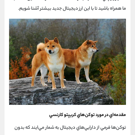
ما همراه باشيد تا با اين ارز ديجيتال جديد بيشتر آشنا شويم.
مقدمه‌اي در مورد توكن‌هاي كريپتو كارنسي
توكن‌ها فرمي از دارايي‌هاي ديجيتال به شمار مي‌ايند كه بدون