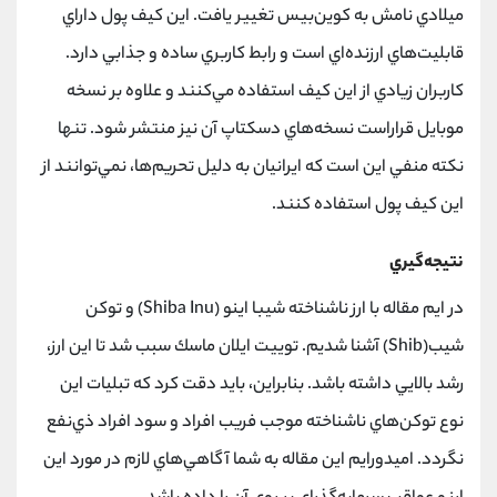
ميلادي نامش به كوين‌بيس تغيير يافت. اين كيف پول داراي
قابليت‌هاي ارزنده‌اي است و رابط كاربري ساده و جذابي دارد.
كاربران زيادي از اين كيف استفاده مي‌كنند و علاوه بر نسخه
موبايل قراراست نسخه‌هاي دسكتاپ آن نيز منتشر شود. تنها
نكته منفي اين است كه ايرانيان به دليل تحريم‌ها، نمي‌توانند از
اين كيف پول استفاده كنند.
نتيجه‌گيري
در ايم مقاله با ارز ناشناخته شيبا اينو (Shiba Inu) و توكن
شيب(Shib) آشنا شديم. توييت ايلان ماسك سبب شد تا اين ارز،
رشد بالايي داشته باشد. بنابراين، بايد دقت كرد كه تبليات اين
نوع توكن‌هاي ناشناخته موجب فريب افراد و سود افراد ذي‌نفع
نگردد. اميدورايم اين مقاله به شما آگاهي‌هاي لازم در مورد اين