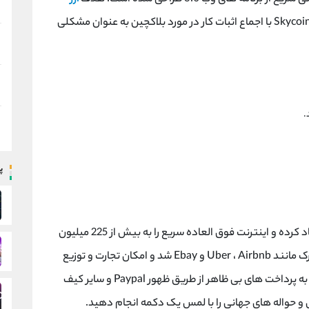
حل مسائلی است که توسط تیم Skycoin با اجماع اثبات کار در مورد بلاکچین به عنوان مشکلی
پ
وب 2.0 ارائه دهنده سرویس دهنده اینترنت را ایجاد کرده و اینترنت فوق العاده سریع را به بیش از 225 میلیون
نفر می رساند. این امر باعث ایجاد اقتصادهای مشترک مانند Uber ، Airbnb و Ebay شد و امکان تجارت و توزیع
جهانی را مانند قبل فراهم کرد. اینترنت جای خود را به پرداخت های بی ظاهر از طریق ظهور Paypal و سایر کیف
ی و حواله های جهانی را با لمس یک دکمه انجام دهید.