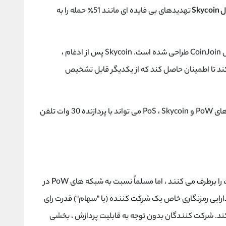
Sky
تهدیدهای بی فایده ای مانند 51٪ حمله را به
ساختار معاملات Skycoin برای اتخاذ یکپارچه پروتکل CoinJoin طراحی شده است. Skycoin پس از ادغام ،
د تا اطمینان حاصل کند که از یکدیگر قابل تشخیص
بدون نیاز به انرژی محاسباتی زیاد معمول در فرآیندهای PoW و PoS ، Skycoin می تواند با پردازنده 30 وات تلفن
اگرچه الگوریتم های PoS مسئله امنیتی 51٪ حملات را برطرف می کنند ، اما مسلماً نسبت به شبکه های PoW در
یب پذیرتر هستند. با PoS ، میزان دارایی رمزنگاری خاص یک شرکت کننده (یا "سهام") قدرت رای
کند. شرکت کنندگان بدون توجه به قابلیت پردازش ، بخشی