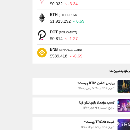
$0.032
-3.34
ETH
(ETHEREUM)
$1,913.292
0.59
DOT
(POLKADOT)
$0.814
-1.27
BNB
(BINANCE COIN)
$589.418
-0.69
ر بازدیدترین ها
پرایس اکشن RTM چیست؟
تاریخ انتشار : ۲۹ شهریور ۱۴۰۰
کسب درآمد از بازی تتان آرنا
تاریخ انتشار : ۲۲ مهر ۱۴۰۰
شبکه TRC20 چیست؟
تاریخ انتشار : ۱۷ مرداد ۱۴۰۰