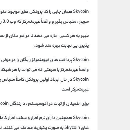
Skycoin همان جایی را که پروتکل های موجود
سریع ، مقیاس پذیر و واقعاً غیرمتمرکز که وب 3.0 را به واقعیت تبدیل می کند!
فیبر به هر کسی اجازه می دهد تا در هر مکان از نسل
پذیری بی نهایت بهره مند شود.
Skycoin پرداخت های غیرمتمرکز رایگان را در ع
واقعاً غیرمتمرکز با سرعتی که می تواند با هر شبک
Skycoin در حال ایجاد اولین پروتکل کاملاً مق
غیرمتمرکز است.
برای اطمینان از ثبات در اکوسیستم ، دارندگان Skycoin ارز دوم را به نام Coin Hours دریافت می کنند.
Skycoin همچنین دارای نرم افزار و سخت افزار 
های Skycoin به صورت یکپارچه معامله می 