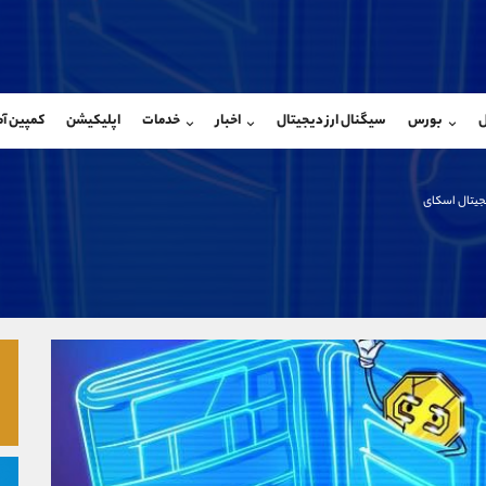
بان فروش
پشتیبان فروش
(فائزه تهرانی)
(ایمان پوراسماعیلی)
ل
بورس
سیگنال ارز دیجیتال
اخبار
خدمات
اپلیکیشن
کمپین آ
09101364784
موبایل
9927779040
شروع گفتگو
واتساپ
شروع گفتگ
@Armteam_admin_104
تلگرام
Armteam_admin_por
جیتال اسکای
104
داخلی
07