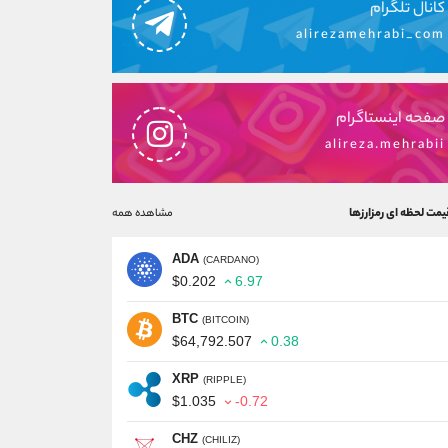
کانال تلگرام
alirezamehrabi_com
صفحه اینستاگرام
alireza.mehrabii
یمت لحظه ای رمزارزها
مشاهده همه
ADA
(CARDANO)
$0.202
6.97
BTC
(BITCOIN)
$64,792.507
0.38
XRP
(RIPPLE)
$1.035
-0.72
CHZ
(CHILIZ)