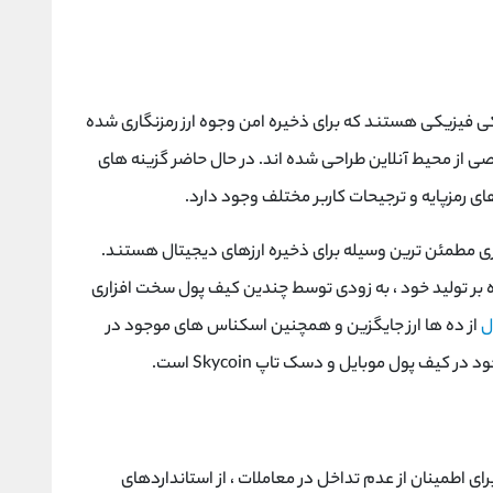
 فیزیکی هستند که برای ذخیره امن وجوه ارز رمزنگاری شده
ی از محیط آنلاین طراحی شده اند. در حال حاضر گزینه های
ی رمزپایه و ترجیحات کاربر مختلف وجود دارد.
زاری مطمئن ترین وسیله برای ذخیره ارزهای دیجیتال هستند.
 به حداکثر رساندن تصویب ، Skycoin علاوه بر تولید خود ، به زودی توسط چندین کیف پول سخت افزاری
ل
از ده ها ارز جایگزین و همچنین اسکناس های موجود در
کیف پول موبایل و دسک تاپ Skycoin است.
Go ساخته شده است ، برای اطمینان از عدم تداخل در معاملات ، از استانداردهای