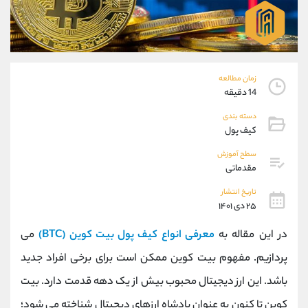
موبایل
09304891085
واتساپ
شروع گفتگو
تلگرام
@Armteam_admin_103
داخلی
103
زمان مطالعه
14 دقیقه
پشتیبان فروش
(یوسف فرخنده)
موبایل
09194198792
دسته بندی
کیف پول
واتساپ
شروع گفتگو
تلگرام
@Armteam_admin_33
سطح آموزش
داخلی
118
مقدماتی
تاریخ انتشار
۲۵ دی ۱۴۰۱
اطلاعات تماس
(دفتر فروش)
تلفن
021-22021030
در این مقاله به
معرفی انواع کیف پول بیت کوین (BTC)
می
تلفن
021-22021040
پردازیم. مفهوم بیت کوین ممکن است برای برخی افراد جدید
بدون پیش شماره
90001030
اینستاگرام
@alireza.mehrabii
باشد‌. این ارز دیجیتال محبوب بیش از یک دهه قدمت دارد. بیت
کانال تلگرام
@alirezamehrabi_com
کوین تا کنون به عنوان پادشاه ارزهای دیجیتال شناخته می شود؛