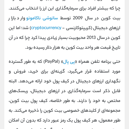
کانال بله
@alirezamehrabi_official
چرا که بیشتر افراد برای سرمایه‌گذاری این ارز را انتخاب می‌کنند.
بیت کوین در سال 2009 توسط
ساتوشی ناکاموتو
وارد بازار
ارزهای دیجیتال (کریپتوکارنسی -
cryptocurrency
) شد؛ اما این
کوین در سال 2013 محبوبیت بسیار زیادی پیدا کرد چرا که در آن
تاریخ قیمت هر واحد بیت کوین به هزار دلار رسیده بود.
حتی برنامه‌ تلفن همراه «
پی پال
» (PayPal) که به طور گسترده
مورد استفاده قرار می‌گیرد‌، گزینه‌ای برای خرید‌، فروش و
نگهداری ارزهای دیجیتال در کیف پول خود ارائه می‌دهد. البته
قابل ذکر است سرمایه‌گذاری در ارزهای دیجیتال، ریسک‌های
مختص به خود را دارند. به طور خلاصه‌، کیف پول بیت کوین،
مجموعه‌ای از کلیدهای خصوصی بیت کوین را ذخیره می‌کند. به
طور معمول‌، هر کیف پول یک رمز عبور دارد که بدون آن امکان