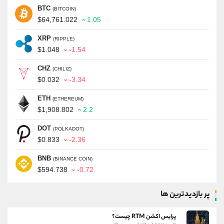
BTC
(BITCOIN)
$64,761.022
1.05
XRP
(RIPPLE)
$1.048
-1.54
CHZ
(CHILIZ)
$0.032
-3.34
ETH
(ETHEREUM)
$1,908.802
2.2
DOT
(POLKADOT)
$0.833
-2.36
BNB
(BINANCE COIN)
$594.738
-0.72
پر بازدیدترین ها
پرایس اکشن RTM چیست؟