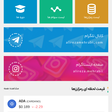
لیست رمزارزها
لیست سهام ها
دوره ها
کانال تلگرام
alirezamehrabi_com
صفحه اینستاگرام
alireza.mehrabii
قیمت لحظه ای رمزارزها
مشاهده همه
ADA
(CARDANO)
$0.189
-2.29