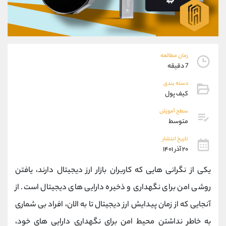
موبایل
09927779040
واتساپ
شروع گفتگو
تلگرام
@Armteam_admin_por
داخلی
107
زمان مطالعه
7 دقیقه
پشتیبان فروش
(فائزه تهرانی)
دسته بندی
موبایل
09101364784
کیف پول
واتساپ
شروع گفتگو
تلگرام
@Armteam_admin_104
سطح آموزش
متوسط
داخلی
104
تاریخ انتشار
۲۰ آذر ۱۴۰۱
اطلاعات تماس
(دفتر فروش)
تلفن
021-22021030
یکی از نگرانی هایی که کاربران بازار ارز دیجیتال دارند، یافتن
تلفن
021-22021040
روشی امن برای نگهداری و ذخیره دارایی های دیجیتال است. از
بدون پیش شماره
90001030
آنجایی که از زمان پیدایش ارز دیجیتال تا به الان، افراد بی شماری
اینستاگرام
@alireza.mehrabii
کانال تلگرام
@alirezamehrabi_com
به خاطر نداشتن محیط امن برای نگهداری دارایی های خود،