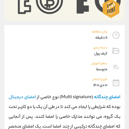
موبایل
09101364784
واتساپ
شروع گفتگو
تلگرام
@Armteam_admin_104
داخلی
104
زمان مطالعه
6 دقیقه
پشتیبان فروش
(ایمان پوراسماعیلی)
دسته بندی
موبایل
09927779040
کیف پول
واتساپ
شروع گفتگو
تلگرام
@Armteam_admin_por
سطح آموزش
متوسط
داخلی
107
تاریخ انتشار
۱۰ دی ۱۴۰۱
اطلاعات تماس
(دفتر فروش)
تلفن
021-22021030
امضای چندگانه
(Multi signature) نوع خاصی از
امضای دیجیتال
تلفن
021-22021040
بوده که شرایطی را ایجاد می کند تا در طی آن یک یا دو کاربر تحت
بدون پیش شماره
90001030
یک گروه، می توانند مدارک خاصی را امضا کنند. پس از آنجایی
اینستاگرام
@alireza.mehrabii
کانال تلگرام
@alirezamehrabi_com
که امضای چندگانه ترکیبی از چند امضا است، یک امضای منحصر