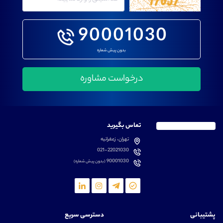
90001030
بدون پیش شماره
تماس بگیرید
تهران، زعفرانیه
021-22021030
90001030
(بدون پیش شماره)
پشتیبانی
دسترسی سریع