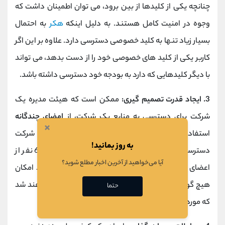
چنانچه یکی از کلیدها از بین برود، می توان اطمینان داشت که
وجوه در امنیت کامل هستند. به دلیل اینکه
هکر
به احتمال
بسیار زیاد تنها به کلید خصوصی دسترسی دارد. علاوه بر این اگر
کاربر یکی از کلید های خصوصی خود را از دست بدهد، می تواند
با دیگر کلیدهایی که دارد به بودجه خود دسترسی داشته باشد.
3. ایجاد قدرت تصمیم گیری:
ممکن است که هیئت مدیره یک
شرکت برای دسترسی به منابع یک شرکت، از
امضای چندگانه
×
استفاده کند. به همین خاطر برای اینکه به منابع یک شرکت
به روز بمانید!
دسترسی داشت، ممکن است یک کلید در اختیار 4 الی 6 نفر از
آیا می‌خواهید از آخرین اخبار مطلع شوید؟
اعضای هیئت مدیره وجود داشته باشد. تحت این شرایط امکان
هیچ گونه سرقتی وجود ندارد. پس تصمیماتی اجرا خواهند شد
حتما
که مورد توافق اکثریت اعضای شرکت باشد.