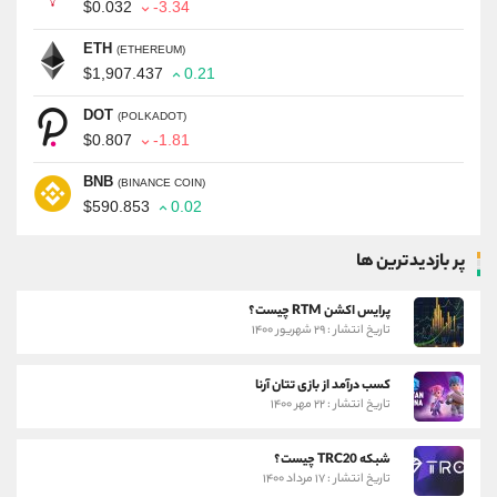
$0.032
-3.34
ETH
(ETHEREUM)
$1,907.437
0.21
DOT
(POLKADOT)
$0.807
-1.81
BNB
(BINANCE COIN)
$590.853
0.02
پر بازدیدترین ها
پرایس اکشن RTM چیست؟
تاریخ انتشار : ۲۹ شهریور ۱۴۰۰
کسب درآمد از بازی تتان آرنا
تاریخ انتشار : ۲۲ مهر ۱۴۰۰
شبکه TRC20 چیست؟
تاریخ انتشار : ۱۷ مرداد ۱۴۰۰