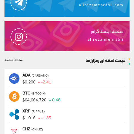
alirezamehrabi_com
صفحه اینستاگرام
alireza.mehrabii
قیمت لحظه ای رمزارزها
مشاهده همه
ADA
(CARDANO)
$0.200
-2.41
BTC
(BITCOIN)
$64,664.720
0.48
XRP
(RIPPLE)
$1.016
-1.85
CHZ
(CHILIZ)