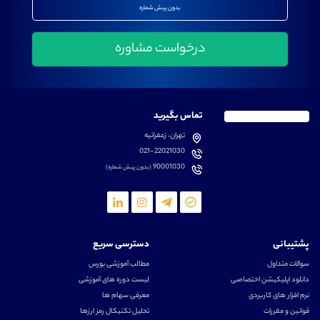
بدون پیش شماره
تماس بگیرید
تهران، زعفرانیه
021-22021030
90001030
(بدون پیش شماره)
پشتیبانی
دسترسی سریع
سوالات متداول
مطالب آموزشی بورس
دانلود اپلیکیشن اختصاصی
لیست دوره های آموزشی
نرم افزار های کاربردی
معرفی سهام ها
قوانین و مقررات
تحلیل تکنیکال رمز ارزها