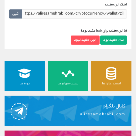
لینک این مطلب
کپی
آیا این مطلب برای شما مفید بود؟
بله ، مفید بود
خیر ، مفید نبود
لیست رمزارزها
لیست سهام ها
دوره ها
کانال تلگرام
alirezamehrabi_com