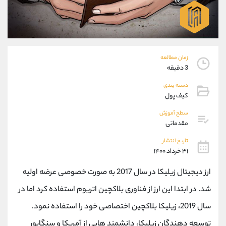
موبایل
09304891085
واتساپ
شروع گفتگو
تلگرام
@Armteam_admin_103
داخلی
103
زمان مطالعه
3 دقیقه
پشتیبان فروش
(فائزه تهرانی)
موبایل
09101364784
دسته بندی
کیف پول
واتساپ
شروع گفتگو
تلگرام
@Armteam_admin_104
سطح آموزش
داخلی
104
مقدماتی
تاریخ انتشار
اطلاعات تماس
۳۱ خرداد ۱۴۰۰
(دفتر فروش)
تلفن
021-22021030
ارز دیجیتال زیلیکا در سال 2017 به صورت خصوصی عرضه اولیه
تلفن
021-22021040
شد. در ابتدا این ارز از فناوری بلاکچین اتریوم استفاده کرد اما در
بدون پیش شماره
90001030
اینستاگرام
@alireza.mehrabii
سال 2019، زیلیکا بلاکچین اختصاصی خود را استفاده نمود.
کانال تلگرام
@alirezamehrabi_com
توسعه دهندگان زیلیکا، دانشمند هایی از آمریکا و سنگاپور