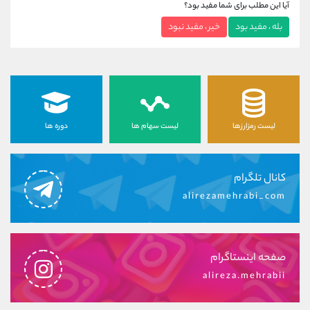
آیا این مطلب برای شما مفید بود؟
بله ، مفید بود
خیر ، مفید نبود
لیست رمزارزها
لیست سهام ها
دوره ها
کانال تلگرام
alirezamehrabi_com
صفحه اینستاگرام
alireza.mehrabii