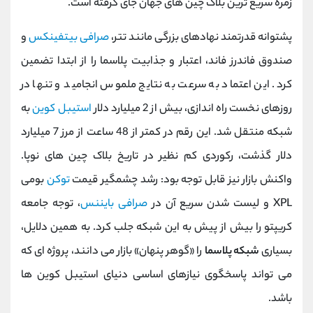
زمره سریع‌ ترین بلاک ‌چین ‌های جهان جای گرفته است.
پشتوانه قدرتمند نهادهای بزرگی مانند تتر،
صرافی بیتفینکس
و
صندوق فاندرز فاند، اعتبار و جذابیت پلاسما را از ابتدا تضمین
کرد. این اعتماد به ‌سرعت به نتایج ملموس انجامید و تنها در
روزهای نخست راه ‌اندازی، بیش از 2 میلیارد دلار
استیبل ‌کوین
به
شبکه منتقل شد. این رقم در کمتر از 48 ساعت از مرز 7 میلیارد
دلار گذشت، رکوردی کم نظیر در تاریخ بلاک ‌چین ‌های نوپا.
واکنش بازار نیز قابل توجه بود: رشد چشمگیر قیمت
توکن
بومی
XPL و لیست ‌شدن سریع آن در
صرافی بایننس
، توجه جامعه
کریپتو را بیش از پیش به این شبکه جلب کرد. به همین دلایل،
بسیاری
شبکه پلاسما
را «گوهر پنهان» بازار می ‌دانند، پروژه ‌ای که
می ‌تواند پاسخگوی نیازهای اساسی دنیای استیبل ‌کوین ‌ها
باشد.