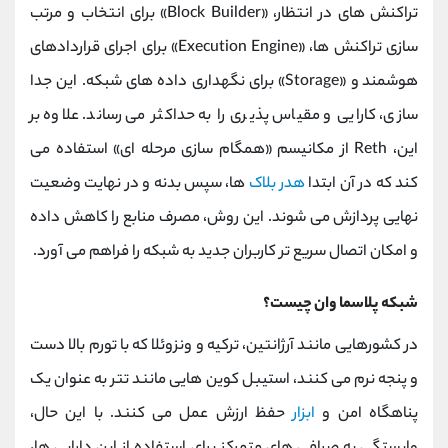
تراکنش‌ های در انتظار، «Block Builder» برای انتخاب و مرتب
‌سازی تراکنش ‌ها، «Execution Engine» برای اجرای قراردادهای
هوشمند و «Storage» برای نگهداری داده‌ های شبکه. این جدا
سازی، کارایی و مقیاس ‌پذیری را به حداکثر می ‌رساند. علاوه بر
این، Reth از مکانیسم «همگام ‌سازی مرحله ‌ای» استفاده می
کند که در آن ابتدا
هدر بلاک
‌ها، سپس بدنه و در نهایت وضعیت
نهایی پردازش می ‌شوند. این روش، مصرف منابع را کاهش داده
و امکان اتصال سریع ‌تر کاربران جدید به شبکه را فراهم می ‌آورد.
شبکه پلاسما وان چیست؟
در کشورهایی مانند آرژانتین، ترکیه و ونزوئلا که با تورم بالا دست
‌و پنجه نرم می‌ کنند، استیبل‌ کوین ‌هایی مانند تتر به عنوان یک
پناهگاه امن و
ابزار
حفظ ارزش عمل می کنند. با این حال،