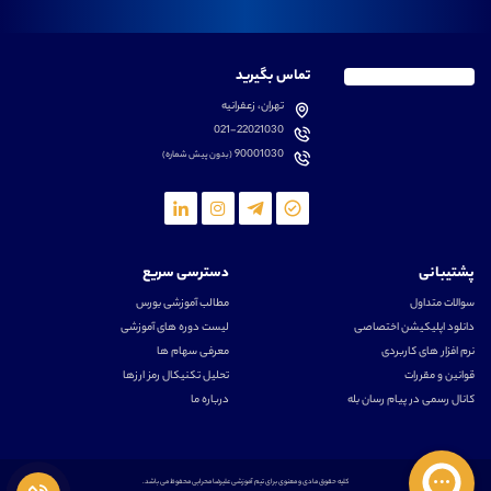
تماس بگیرید
تهران، زعفرانیه
021-22021030
90001030
(بدون پیش شماره)
پشتیبانی
دسترسی سریع
سوالات متداول
مطالب آموزشی بورس
دانلود اپلیکیشن اختصاصی
لیست دوره های آموزشی
نرم افزار های کاربردی
معرفی سهام ها
قوانین و مقررات
تحلیل تکنیکال رمز ارزها
کانال رسمی در پیام رسان بله
درباره ما
کلیه حقوق مادی و معنوی برای تیم آموزشی علیرضا محرابی محفوظ می باشد.