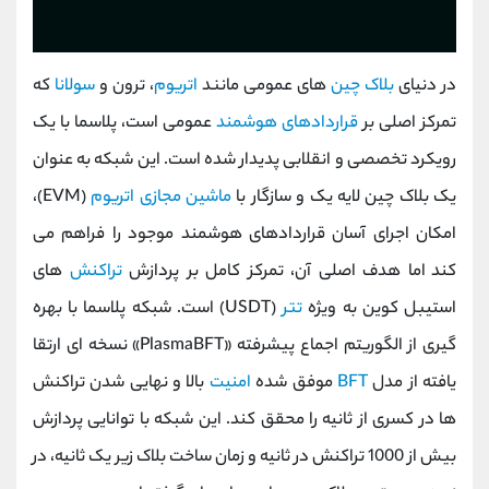
در دنیای
بلاک ‌چین
های عمومی مانند
اتریوم
، ترون و
سولانا
که
تمرکز اصلی بر
قراردادهای هوشمند
عمومی است، پلاسما با یک
رویکرد تخصصی و انقلابی پدیدار شده است. این شبکه به ‌عنوان
یک بلاک ‌چین لایه یک و سازگار با
ماشین مجازی اتریوم
(EVM)،
امکان اجرای آسان قراردادهای هوشمند موجود را فراهم می
کند اما هدف اصلی آن، تمرکز کامل بر پردازش
تراکنش‌
های
استیبل ‌کوین به ‌ویژه
تتر
(USDT) است. شبکه پلاسما با بهره
‌گیری از الگوریتم اجماع پیشرفته «PlasmaBFT» نسخه ‌ای ارتقا
‌یافته از مدل
BFT
موفق شده
امنیت
بالا و نهایی ‌شدن تراکنش
‌ها در کسری از ثانیه را محقق کند. این شبکه با توانایی پردازش
بیش از 1000 تراکنش در ثانیه و زمان ساخت بلاک زیر یک ثانیه، در