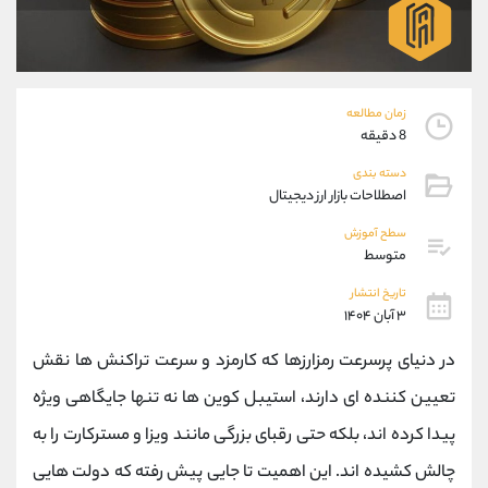
موبایل
09927779040
واتساپ
شروع گفتگو
تلگرام
@Armteam_admin_por
داخلی
107
زمان مطالعه
8 دقیقه
پشتیبان فروش
(یوسف فرخنده)
دسته بندی
موبایل
09194198792
اصطلاحات بازار ارز دیجیتال
واتساپ
شروع گفتگو
سطح آموزش
تلگرام
@Armteam_admin_33
متوسط
داخلی
118
تاریخ انتشار
۳ آبان ۱۴۰۴
اطلاعات تماس
(دفتر فروش)
در دنیای پرسرعت رمزارزها که کارمزد و سرعت تراکنش ‌ها نقش
تلفن
021-22021030
تلفن
021-22021040
تعیین‌ کننده ‌ای دارند، استیبل ‌کوین‌ ها نه ‌تنها جایگاهی ویژه
بدون پیش شماره
90001030
پیدا کرده ‌اند، بلکه حتی رقبای بزرگی مانند ویزا و مسترکارت را به
اینستاگرام
@alireza.mehrabii
کانال تلگرام
@alirezamehrabi_com
چالش کشیده‌ اند. این اهمیت تا جایی پیش رفته که دولت ‌هایی