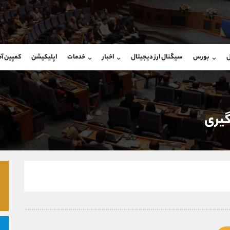
بان فروش
پشتیبان فروش
(ایمان پوراسماعیلی)
(محسن یزدی)
ل
بورس
سیگنال ارز دیجیتال
اخبار
خدمات
اپلیکیشن
کمپین آ
09927779040
موبایل
9304891085
شروع گفتگو
واتساپ
شروع گفتگ
@Armteam_admin_por
تلگرام
Armteam_admin_103
107
داخلی
03
گيری