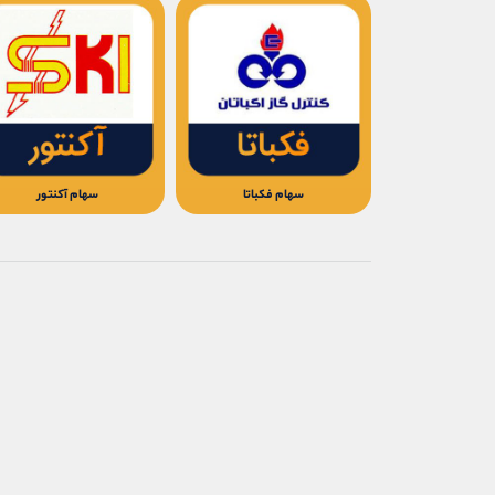
سهام فکباتا
سهام آکنتور