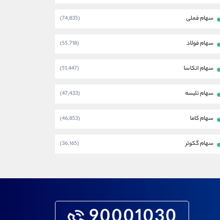
سهام فملی
(74,835)
سهام فولاد
(55,718)
سهام اتکاسا
(51,447)
سهام تلیسه
(47,433)
سهام کاما
(46,853)
سهام گکوثر
(36,165)
90001030