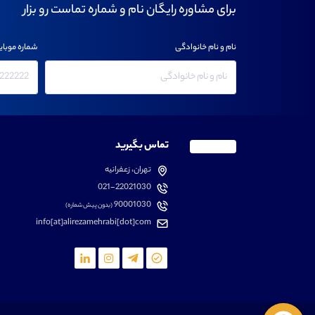
برای مشاوره رایگان نام و شماره تماست رو بزار
نام و نام خانوادگی
شماره موبای
تماس بگیرید
تهران، زعفرانیه
021-22021030
90001030
(بدون پیش شماره)
info[at]alirezamehrabi[dot]com