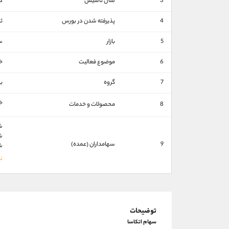
3
سال تاسیس
د
4
پذیرفته شدن در بورس
ث
5
بازار
س
6
موضوع فعالیت
خ
7
گروه
ب
خ
8
محصولات و خدمات
شر
شر
9
سهامداران (عمده)
شر
توضیحات
سهام اتکاسا