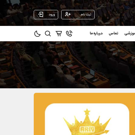
ثبت نام
ورود
پشتیبان فروش
(یوسف فرخنده)
موزشی
تماس
درباره ما
0
موبایل
09194198792
و
واتساپ
شروع گفتگو
@
تلگرام
@Armteam_admin_33
1
داخلی
118
021-22021030
021-22021040
90001030
@alireza.mehrabii
@alirezamehrabi_com
@alirezamehrabi_official