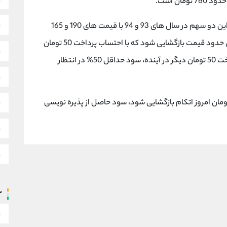
ان است.
با مقایسه این دو شرکت با اتکاسا، با توجه به عرضه این دو سهم در سال های 93 و 94 با قیمت های 190 و 165
تومان، انتظار داریم این شرکت هم حداقل با همین حدود قیمت بازگشایی شود که با احتساب پرداخت 50 تومان
به ازای هر سهم اتکاسا در زمان پذیره نویسی و پرداخت 50 تومان دیگر در آینده، سود حداقل 50% در انتظار
 درصورتی که سهام شرکت اتکاسا با قیمت 760 تومان امروز اتکام بازگشایی شود، سود حاصل از پذیره نویسی
س