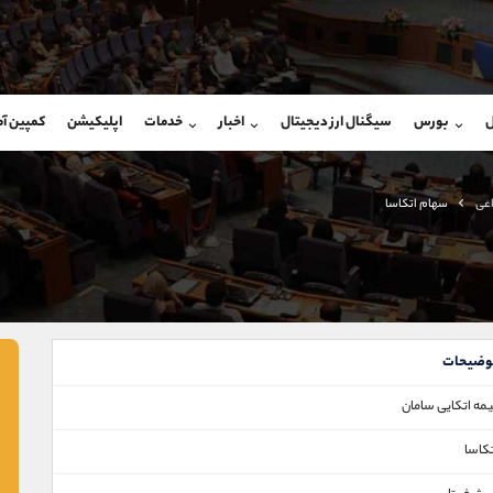
بان فروش
پشتیبان فروش
(ایمان پوراسماعیلی)
(فائزه تهرانی)
ل
بورس
سیگنال ارز دیجیتال
اخبار
خدمات
اپلیکیشن
کمپین آ
09927779040
موبایل
9101364784
شروع گفتگو
واتساپ
شروع گفتگ
@Armteam_admin_por
تلگرام
Armteam_admin_104
اعی
سهام اتکاسا
107
داخلی
04
وضیحات
یمه اتکایی سامان
تکاسا