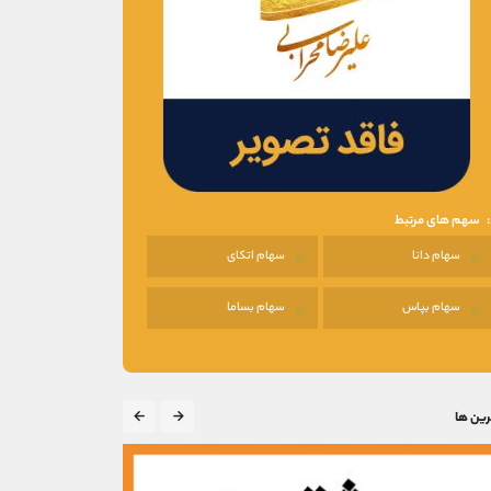
سهم های مرتبط
سهام دانا
سهام اتکای
سهام بپاس
سهام بساما
رین ها