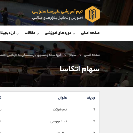
پشتیبان فروش
پشتی
(محسن یزدی)
صفحه اصلی
دوره‌های آموزشی
مقالات
ارز دیجیتا
موبایل
09304891085
موبایل
واتساپ
شروع گفتگو
واتساپ
تلگرام
@Armteam_admin_103
تلگرام
صفحه اصلی
سهام
گروه بيمه وصندوق بازنشستگی به جزتامين اجتم
داخلی
103
داخلی
سهام اتکاسا
اطلاعات تماس
(دفتر فروش)
تلفن
تلفن
ردیف
عنوان
ت
بدون پیش شماره
اینستاگرام
1
نام شرکت
ب
کانال تلگرام
2
نماد بورسی
ا
کانال بله