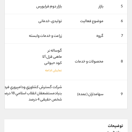
کانال بله
@alirezamehrabi_official
5
بازار
بازار دوم فرابورس
6
موضوع فعالیت
تولیدی، خدماتی
7
گروه
زراعت و خدمات وابسته
گوساله نر
ماهی قزل آلا
8
محصولات و خدمات
کود حیوانی
شركت گسترش كشاورزي ودامپروري فردوس پارس 
بنيادمستضعفان انقلاب اسلامي 18 درصد
9
سهامداران (عمده)
شخص حقیقی 4 درصد
توضیحات