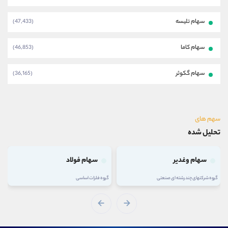
سهام تلیسه
(47,433)
سهام کاما
(46,853)
سهام گکوثر
(36,165)
سهم های
تحلیل شده
سهام وغدیر
سهام فولاد
گروه شرکتهای چند رشته ای صنعتی
گروه فلزات اساسی