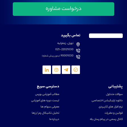
تماس بگیرید
تهران، زعفرانیه
021-22021030
90001030
(بدون پیش شماره)
پشتیبانی
دسترسی سریع
سوالات متداول
مطالب آموزشی بورس
دانلود اپلیکیشن اختصاصی
لیست دوره های آموزشی
نرم افزار های کاربردی
معرفی سهام ها
قوانین و مقررات
تحلیل تکنیکال رمز ارزها
کانال رسمی در پیام رسان بله
درباره ما