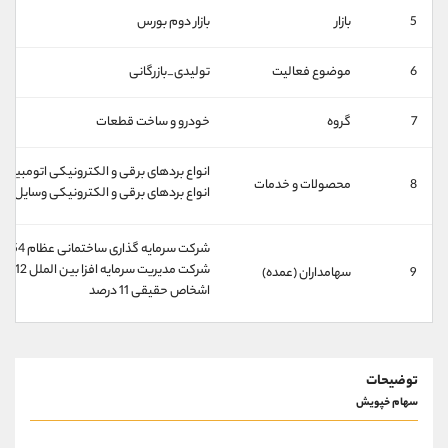
کانال بله
@alirezamehrabi_official
5
بازار
بازار دوم بورس
6
موضوع فعالیت
تولیدی_بازرگانی
7
گروه
خودرو و ساخت قطعات
انواع بردهای برقی و الکترونیکی اتومبیل
8
محصولات و خدمات
انواع بردهای برقی و الکترونیکی وسایل بر
شرکت سرمایه گذاری ساختمانی عظام 54 درصد
شرکت مدیریت سرمایه افزا بین الملل 12 درصد
9
سهامداران (عمده)
اشخاص حقیقی 11 درصد
توضیحات
سهام خپویش