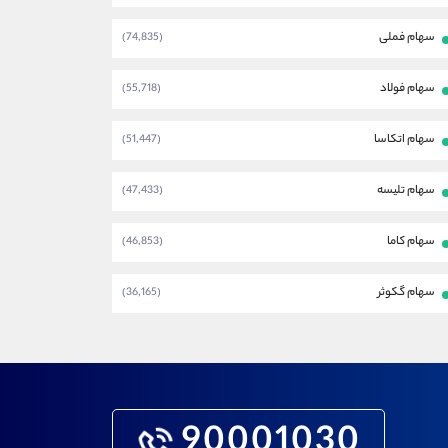
سهام فملی
(74,835)
سهام فولاد
(55,718)
سهام اتکاسا
(51,447)
سهام تلیسه
(47,433)
سهام کاما
(46,853)
سهام گکوثر
(36,165)
90001030