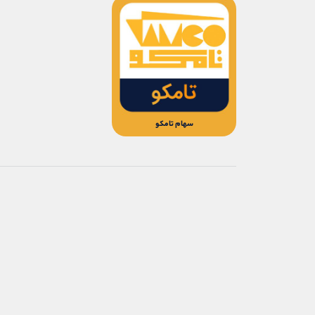
سهام تامکو