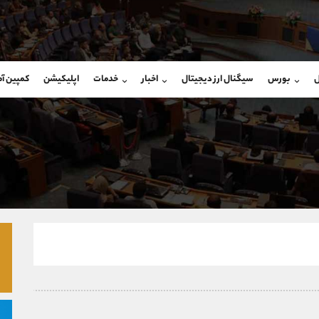
بان فروش
پشتیبان فروش
(محسن یزدی)
(ایمان پوراسماعیلی)
ل
بورس
سیگنال ارز دیجیتال
اخبار
خدمات
اپلیکیشن
کمپین آ
09304891085
موبایل
9927779040
شروع گفتگو
واتساپ
شروع گفتگ
@Armteam_admin_103
تلگرام
Armteam_admin_por
103
داخلی
07