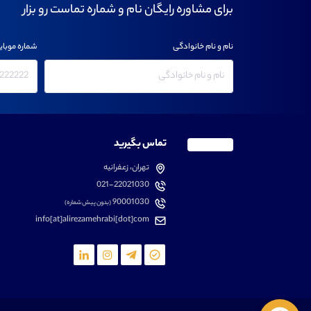
برای مشاوره رایگان نام و شماره تماست رو بزار
نام و نام خانوادگی
شماره موبای
تماس بگیرید
تهران، زعفرانیه
021-22021030
90001030
(بدون پیش شماره)
info[at]alirezamehrabi[dot]com