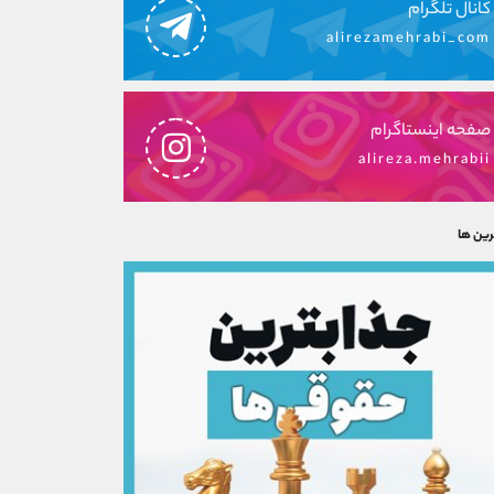
کانال تلگرام
alirezamehrabi_com
صفحه اینستاگرام
alireza.mehrabii
رین ها