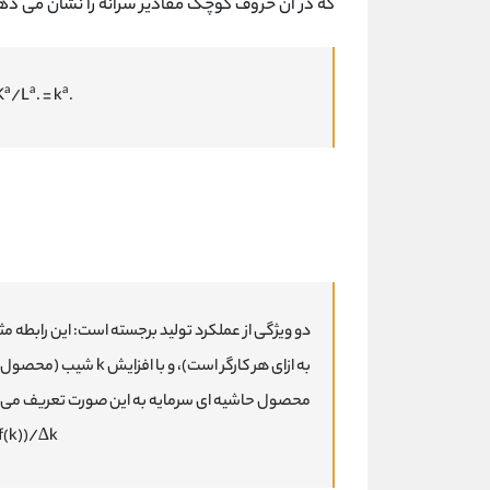
که در آن حروف کوچک مقادیر سرانه را نشان می ده
a
a
a
K
/L
. = k
.
دو ویژگی از عملکرد تولید برجسته است: این رابطه مث
به ازای هر کارگر است)
محصول حاشیه ای سرمایه به این صورت تعریف می
 f(k))/∆k