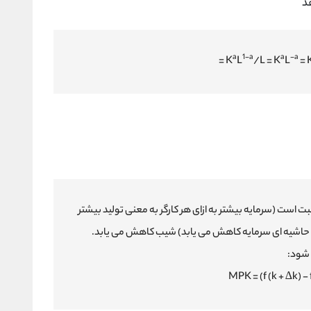
د
a
1-a
a
-a
= K
L
/L = K
L
= 
بت است (سرمایه بیشتر به ازای هر کارگر به معنی تولید بیشتر
، و با افزایش k شیب (محصول حاشیه ای سرمایه کاهش می یابد) شیب کاهش می یابد.
 شود:
MPK = (f (k + ∆k) -