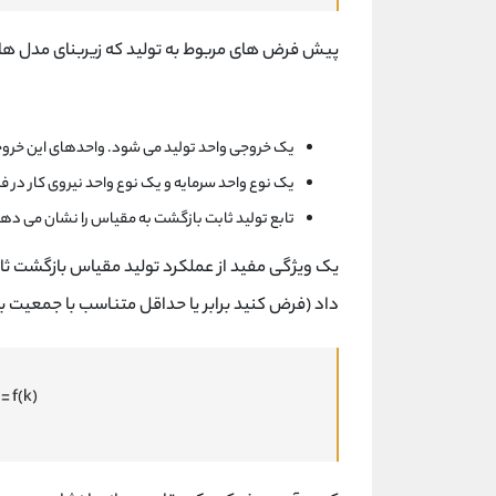
پیش فرض های مربوط به تولید که زیربنای مدل های رشد Solow هستند، این م
یک خروجی واحد تولید می شود. واحدهای این خروجی 
یک نوع واحد سرمایه و یک نوع واحد نیروی کار در فرا
تابع تولید ثابت بازگشت به مقیاس را نشان می ده
یک ویژگی مفید از عملکرد تولید مقیاس بازگشت ثابت 
داد (فرض کنید برابر یا حداقل متناسب با جمعیت با
(y = Y/L = f(K/L) = f(k