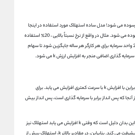
سوده می شود! مدل ساده استهلاک مورد استفاده در اینجا
این است که درصد ثابتی از کل سرمایه هر ساله فرسوده می شود. مثال در واقع از نرخ نسبتاً بالایی ، 20٪ استفاده
می کند، به طوری که اگر مقدار k 10 باشد، پس باید 2 واحد سرمایه برای هر کارگر هر ساله جایگزین شود تا سهام
ه گذاری اضافی منجر به افزایش ارزش k می شود.
پس انداز متناسب با تولید (مساوی درآمد) است، بنابراین با افزایش k با سرعت کمتری افزایش می یابد. برای
 است. از آنجا که پس انداز برابر با سرمایه گذاری است، پس انداز بیش
در مقادیر بالاتر k، استهلاک بیش از پس انداز است، این بدان دلیل است که وقتی k افزایش می یابد استهلاک نیز
متناسب با آن افزایش می یابد و میزان تولید کمتر پیشرفت می کند. بنابراین، در مقادیر بالاتر k، استهلاک بیش از