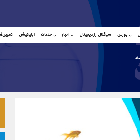
بان فروش
پشتیبان فروش
(یوسف فرخنده)
(محسن یزدی)
ل
بورس
سیگنال ارز دیجیتال
اخبار
خدمات
اپلیکیشن
کمپین آ
09194198792
موبایل
9304891085
شروع گفتگو
واتساپ
شروع گفتگ
@Armteam_admin_33
تلگرام
Armteam_admin_103
اد
118
داخلی
03