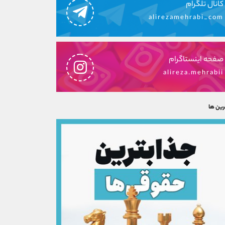
کانال تلگرام
alirezamehrabi_com
صفحه اینستاگرام
alireza.mehrabii
رین ها