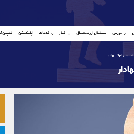
بان فروش
پشتیبان فروش
(فائزه تهرانی)
(ایمان پوراسماعیلی)
ل
بورس
سیگنال ارز دیجیتال
اخبار
خدمات
اپلیکیشن
کمپین آ
09101364784
موبایل
9927779040
شروع گفتگو
واتساپ
شروع گفتگ
@Armteam_admin_104
تلگرام
Armteam_admin_por
ه بورس اوراق بهادار
104
داخلی
07
ادار