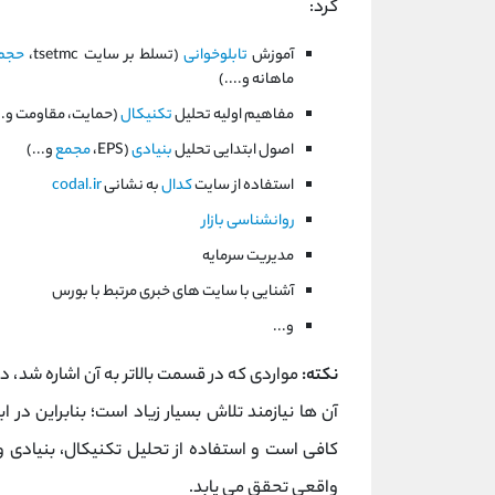
کرد:
آموزش
تابلوخوانی
(تسلط بر سایت tsetmc،
حجم 
ماهانه و....)
مفاهیم اولیه تحلیل
تکنیکال
(حمایت، مقاومت و...
اصول ابتدایی تحلیل
بنیادی
(EPS،
مجمع
و...)
استفاده از سایت
کدال
به نشانی
codal.ir
روانشناسی بازار
مدیریت سرمایه
آشنایی با سایت های خبری مرتبط با بورس
و...
نکته:
مواردی که در قسمت بالاتر به آن اشاره شد،
آن ها نیازمند تلاش بسیار زیاد است؛ بنابراین در 
کافی است و استفاده از تحلیل تکنیکال، بنیادی 
واقعی تحقق می یابد.