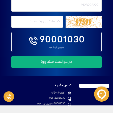
90001030
بدون پیش شماره
تماس بگیرید
تهران، زعفرانیه
021-22021030
90001030
(بدون پیش شماره)