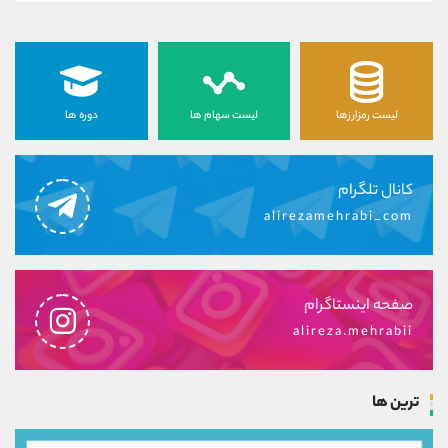
لیست رمزارزها
لیست سهام ها
دوره ها
کانال تلگرام
alirezamehrabi_com
صفحه اینستاگرام
alireza.mehrabii
ترین ها