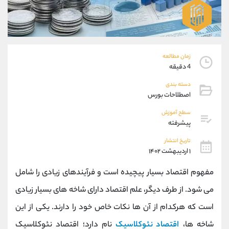
موبایل
09101364784
واتساپ
شروع گفتگو
تلگرام
@Armteam_admin_104
داخلی
104
زمان مطالعه
4 دقیقه
پشتیبان فروش
(محسن یزدی)
دسته بندی
موبایل
09304891085
اصطلاحات بورس
واتساپ
شروع گفتگو
تلگرام
@Armteam_admin_103
سطح آموزش
پیشرفته
داخلی
103
تاریخ انتشار
۱ اردیبهشت ۱۴۰۲
اطلاعات تماس
(دفتر فروش)
تلفن
021-22021030
مفهوم اقتصاد بسیار پیچیده است و فرآیندهای زیادی را شامل
تلفن
021-22021040
می شود. از طرف دیگر، علم اقتصاد دارای شاخه های بسیار زیادی
بدون پیش شماره
90001030
است که هرکدام از آن ها نکات خاص خود را دارند. یکی از این
اینستاگرام
@alireza.mehrabii
کانال تلگرام
@alirezamehrabi_com
شاخه ها،
اقتصاد نئوکلاسیک
نام دارد؛ اقتصاد نئوکلاسیک