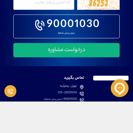
90001030
بدون پیش شماره
تماس بگیرید
تهران، زعفرانیه
021-22021030
90001030
(بدون پیش شماره)
پشتیبانی
دسترسی سریع