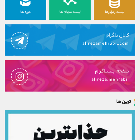
لیست رمزارزها
لیست سهام ها
دوره ها
کانال تلگرام
alirezamehrabi_com
صفحه اینستاگرام
alireza.mehrabii
ترین ها