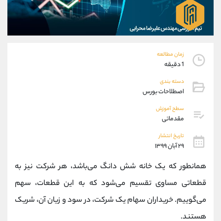
موبایل
09304891085
واتساپ
شروع گفتگو
تلگرام
@Armteam_admin_103
داخلی
103
زمان مطالعه
1 دقیقه
پشتیبان فروش
(یوسف فرخنده)
دسته بندی
موبایل
09194198792
اصطلاحات بورس
واتساپ
شروع گفتگو
تلگرام
@Armteam_admin_33
سطح آموزش
مقدماتی
داخلی
118
تاریخ انتشار
۲۹ آبان ۱۳۹۹
اطلاعات تماس
(دفتر فروش)
تلفن
021-22021030
همانطور که یک خانه شش دانگ می‌باشد، هر شرکت نیز به
تلفن
021-22021040
قطعاتی مساوی تقسیم می‌شود که به این قطعات، سهم
بدون پیش شماره
90001030
می‌گوییم. خریداران سهام یک شرکت، در سود و زیان آن، شریک
اینستاگرام
@alireza.mehrabii
کانال تلگرام
@alirezamehrabi_com
هستند.